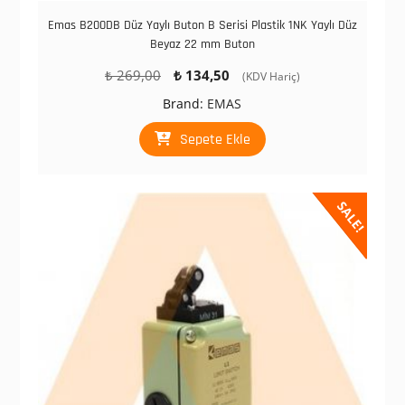
Emas B200DB Düz Yaylı Buton B Serisi Plastik 1NK Yaylı Düz
Beyaz 22 mm Buton
Orijinal
Şu
₺
269,00
₺
134,50
(KDV Hariç)
fiyat:
andaki
Brand:
EMAS
₺ 269,00.
fiyat:
₺ 134,50.
Sepete Ekle
SALE!