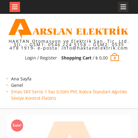
Skip
to
content
HAKTAN Otomasyon ve Elektrik San. Tic. Ltd.
Şti. – GSM1: 0546 224 5158 – GSM2: 0535
418 1919- e-posta: info@haktanelektrik.com
Login / Register
Shopping Cart
/
₺
0,00
0
Ana Sayfa
Genel
Emas SKF Serisi 1 Faz 0,50m PVC Kobra Standart Ağırlıklı
Seviye Kontrol Flatörü
Sale!