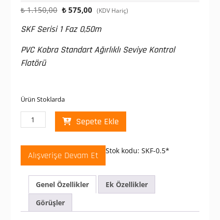
Orijinal
Şu
₺
1.150,00
₺
575,00
(KDV Hariç)
fiyat:
andaki
SKF Serisi 1 Faz 0,50m
₺ 1.150,00.
fiyat:
₺ 575,00.
PVC Kobra Standart Ağırlıklı Seviye Kontrol
Flatörü
Ürün Stoklarda
Emas
Sepete Ekle
SKF
Serisi
1
Stok kodu:
SKF-0.5*
Alışverişe Devam Et
Faz
0,50m
PVC
Genel Özellikler
Ek Özellikler
Kobra
Standart
Görüşler
Ağırlıklı
Seviye