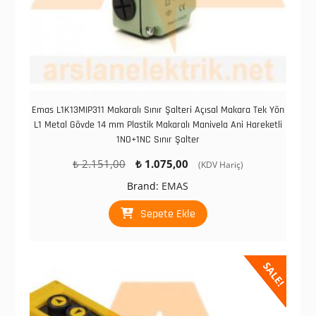
Emas L1K13MIP311 Makaralı Sınır Şalteri Açısal Makara Tek Yön
L1 Metal Gövde 14 mm Plastik Makaralı Manivela Ani Hareketli
1NO+1NC Sınır Şalter
Orijinal
Şu
₺
2.151,00
₺
1.075,00
(KDV Hariç)
fiyat:
andaki
Brand:
EMAS
₺ 2.151,00.
fiyat:
₺ 1.075,00.
Sepete Ekle
SALE!