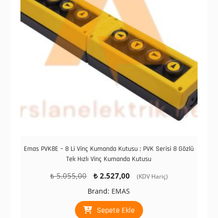
Emas PVK8E – 8 Li Vinç Kumanda Kutusu ; PVK Serisi 8 Gözlü
Tek Hızlı Vinç Kumanda Kutusu
Orijinal
Şu
₺
5.055,00
₺
2.527,00
(KDV Hariç)
fiyat:
andaki
Brand:
EMAS
₺ 5.055,00.
fiyat:
₺ 2.527,00.
Sepete Ekle