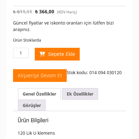
Orijinal
Şu
₺
611,11
₺
366,00
(KDV Hariç)
fiyat:
andaki
Güncel fiyatlar ve iskonto oranları için lütfen bizi
₺ 611,11.
fiyat:
arayınız.
₺ 366,00.
Ürün Stoklarda
Mutlusan
Sepete Ekle
120
Lik
U
Stok kodu:
014 094 030120
Alışverişe Devam Et
Klemens
adet
Genel Özellikler
Ek Özellikler
Görüşler
Ürün Bilgileri
120 Lik U klemens