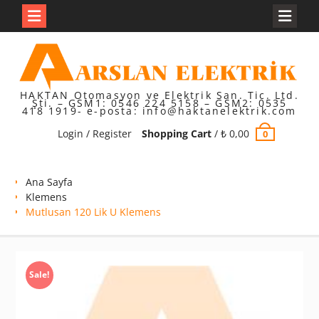
Skip
to
content
HAKTAN Otomasyon ve Elektrik San. Tic. Ltd.
Şti. – GSM1: 0546 224 5158 – GSM2: 0535
418 1919- e-posta: info@haktanelektrik.com
Login / Register
Shopping Cart
/
₺
0,00
0
Ana Sayfa
Klemens
Mutlusan 120 Lik U Klemens
Sale!