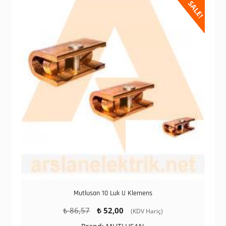
SALE!
Mutlusan 10 Luk U Klemens
Orijinal
Şu
₺
86,57
₺
52,00
(KDV Hariç)
fiyat:
andaki