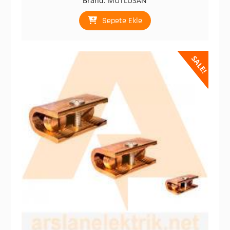
Brand:
MUTLUSAN
₺ 86,57.
fiyat:
₺ 52,00.
Sepete Ekle
SALE!