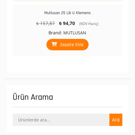
Mutlusan 25 Lik U Klemens
Orijinal
Şu
₺
157,87
₺
94,70
(KDV Hariç)
fiyat:
andaki
Brand:
MUTLUSAN
₺ 157,87.
fiyat:
₺ 94,70.
Sepete Ekle
Ürün Arama
Ara:
Ara