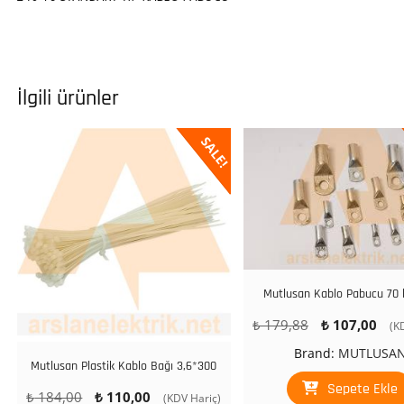
İlgili ürünler
SALE!
Mutlusan Kablo Pabucu 70 l
Orijinal
Şu
₺
179,88
₺
107,00
(K
fiyat:
an
Brand:
MUTLUSA
₺ 179,88.
fiy
Mutlusan Plastik Kablo Bağı 3,6*300
₺ 
Sepete Ekle
Orijinal
Şu
₺
184,00
₺
110,00
(KDV Hariç)