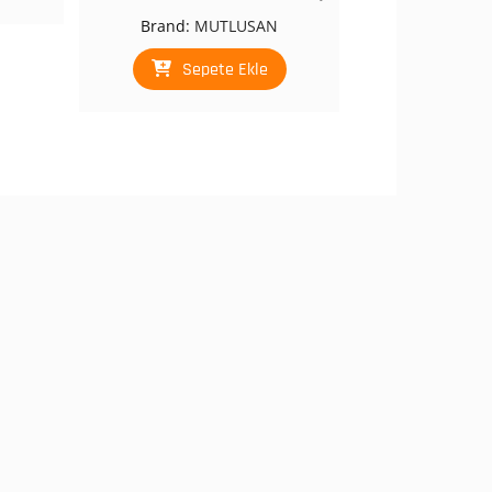
fiyat:
andaki
Brand:
MUTLUSAN
₺ 208,00.
fiyat:
₺ 124,00.
Sepete Ekle