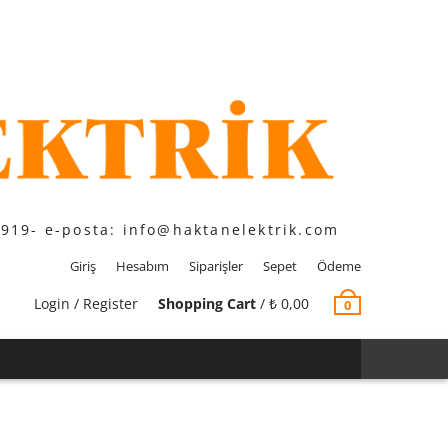
1919- e-posta: info@haktanelektrik.com
Giriş
Hesabım
Siparişler
Sepet
Ödeme
Login / Register
Shopping Cart
/
₺
0,00
0