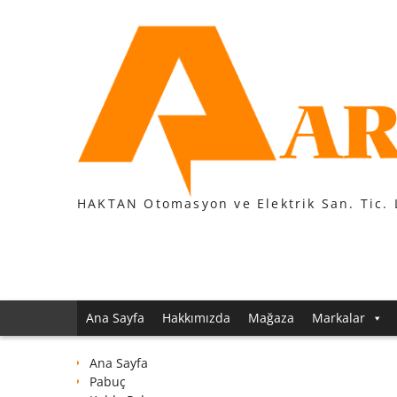
Skip
to
content
HAKTAN Otomasyon ve Elektrik San. Tic. 
Ana Sayfa
Hakkımızda
Mağaza
Markalar
Ana Sayfa
Pabuç