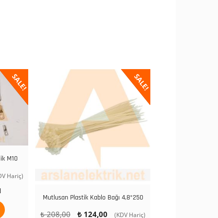
SALE!
SALE!
ik M10
DV Hariç)
daki
N
at:
Mutlusan Plastik Kablo Bağı 4,8*250
107,00.
Orijinal
Şu
₺
208,00
₺
124,00
(KDV Hariç)