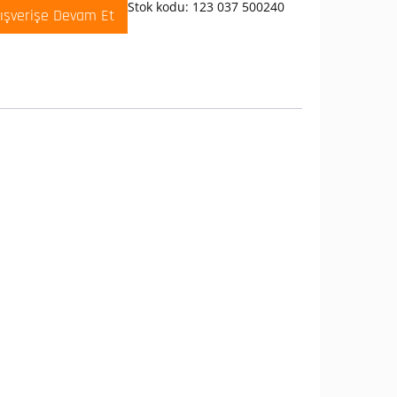
Stok kodu:
123 037 500240
lışverişe Devam Et
t