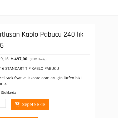
tlusan Kablo Pabucu 240 lık
16
Orijinal
Şu
9,16
₺
497,00
(KDV Hariç)
fiyat:
andaki
-16 STANDART TİP KABLO PABUCU
₺ 829,16.
fiyat:
₺ 497,00.
el Stok fiyat ve iskonto oranları için lütfen bizi
ınız.
 Stoklarda
lusan
Sepete Ekle
lo
ucu