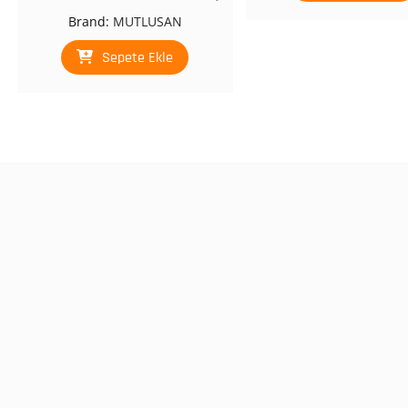
fiyat:
andaki
Brand:
MUTLUSAN
₺ 184,00.
fiyat:
₺ 110,00.
Sepete Ekle