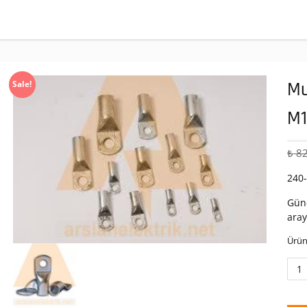
Mu
Sale!
M
₺
82
240
Günc
aray
Ürün
Mut
Kab
Pab