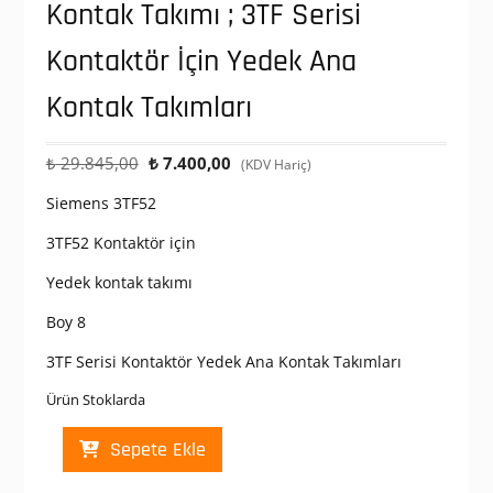
Kontak Takımı ; 3TF Serisi
Kontaktör İçin Yedek Ana
Kontak Takımları
Orijinal
Şu
₺
29.845,00
₺
7.400,00
(KDV Hariç)
fiyat:
andaki
Siemens 3TF52
₺ 29.845,00.
fiyat:
₺ 7.400,00.
3TF52 Kontaktör için
Yedek kontak takımı
Boy 8
3TF Serisi Kontaktör Yedek Ana Kontak Takımları
Ürün Stoklarda
Sıemens
Sepete Ekle
3TF52
Yedek