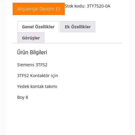
Ana
Stok kodu:
3TY7520-0A
Alışverişe Devam Et
Kontak
Takımı
;
Genel Özellikler
Ek Özellikler
3TF
Serisi
Görüşler
Kontaktör
İçin
Ürün Bilgileri
Yedek
Ana
Siemens 3TF52
Kontak
Takımları
3TF52 Kontaktör için
adet
Yedek kontak takımı
Boy 8