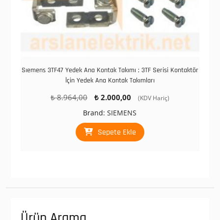
Sıemens 3TF47 Yedek Ana Kontak Takımı ; 3TF Serisi Kontaktör
İçin Yedek Ana Kontak Takımları
Orijinal
Şu
₺
8.964,00
₺
2.000,00
(KDV Hariç)
fiyat:
andaki
Brand:
SIEMENS
₺ 8.964,00.
fiyat:
₺ 2.000,00.
Sepete Ekle
Ürün Arama