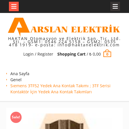
Skip
to
content
HAKTAN Otomasyon ve Elektrik San. Tic. Ltd.
Şti. – GSM1: 0546 224 5158 – GSM2: 0535
418 1919- e-posta: info@haktanelektrik.com
Login / Register
Shopping Cart
/
₺
0,00
0
Ana Sayfa
Genel
Sıemens 3TF52 Yedek Ana Kontak Takımı ; 3TF Serisi
Kontaktör İçin Yedek Ana Kontak Takımları
Sale!