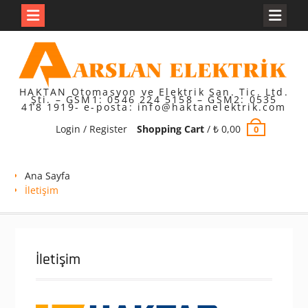
Skip
to
content
HAKTAN Otomasyon ve Elektrik San. Tic. Ltd.
Şti. – GSM1: 0546 224 5158 – GSM2: 0535
418 1919- e-posta: info@haktanelektrik.com
Login / Register
Shopping Cart
/
₺
0,00
0
Ana Sayfa
İletişim
İletişim