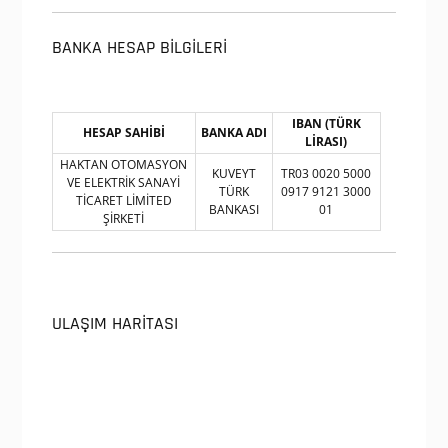
BANKA HESAP BİLGİLERİ
IBAN (TÜRK
HESAP SAHİBİ
BANKA ADI
LİRASI)
HAKTAN OTOMASYON
KUVEYT
TR03 0020 5000
VE ELEKTRİK SANAYİ
TÜRK
0917 9121 3000
TİCARET LİMİTED
BANKASI
01
ŞİRKETİ
ULAŞIM HARİTASI