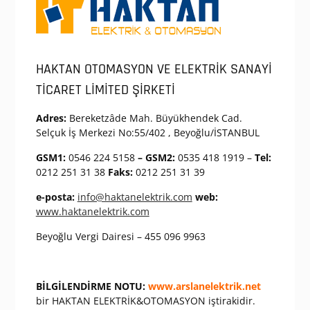
HAKTAN OTOMASYON VE ELEKTRİK SANAYİ
TİCARET LİMİTED ŞİRKETİ
Adres:
Bereketzâde Mah. Büyükhendek Cad.
Selçuk İş Merkezi No:55/402 , Beyoğlu/İSTANBUL
GSM1:
0546 224 5158
– GSM2:
0535 418 1919 –
Tel:
0212 251 31 38
Faks:
0212 251 31 39
e-posta:
info@haktanelektrik.com
web:
www.haktanelektrik.com
Beyoğlu Vergi Dairesi –
455 096 9963
BİLGİLENDİRME NOTU:
www.arslanelektrik.net
bir HAKTAN ELEKTRİK&OTOMASYON iştirakidir.