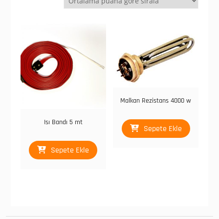
göre
sıralandı
Malkan Rezistans 4000 w
Isı Bandı 5 mt
Sepete Ekle
Sepete Ekle