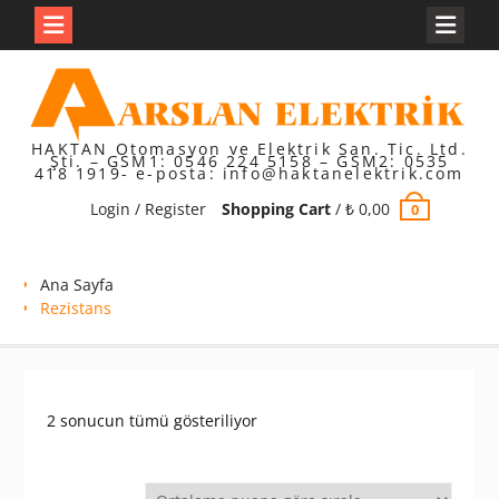
Skip
to
content
HAKTAN Otomasyon ve Elektrik San. Tic. Ltd.
Şti. – GSM1: 0546 224 5158 – GSM2: 0535
418 1919- e-posta: info@haktanelektrik.com
Login / Register
Shopping Cart
/
₺
0,00
0
Ana Sayfa
Rezistans
En
2 sonucun tümü gösteriliyor
çok
oy
alana