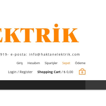
1919- e-posta: info@haktanelektrik.com
Giriş
Hesabım
Siparişler
Sepet
Ödeme
Login / Register
Shopping Cart
/
₺
0,00
0