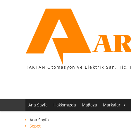
Skip
to
content
HAKTAN Otomasyon ve Elektrik San. Tic. 
Ana Sayfa
Hakkımızda
Mağaza
Markalar
Ana Sayfa
Sepet