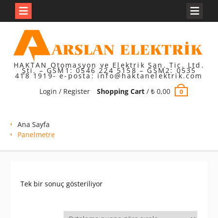
Skip
to
content
HAKTAN Otomasyon ve Elektrik San. Tic. Ltd.
Şti. – GSM1: 0546 224 5158 – GSM2: 0535
418 1919- e-posta: info@haktanelektrik.com
Login / Register
Shopping Cart
/
₺
0,00
0
Ana Sayfa
Panelmetre
Tek bir sonuç gösteriliyor