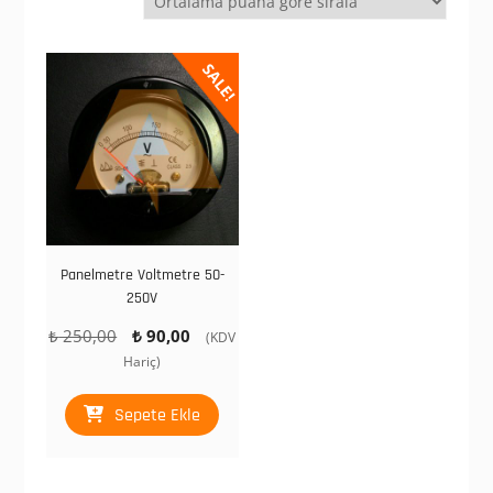
SALE!
Panelmetre Voltmetre 50-
250V
Orijinal
Şu
₺
250,00
₺
90,00
(KDV
fiyat:
andaki
Hariç)
₺ 250,00.
fiyat:
₺ 90,00.
Sepete Ekle