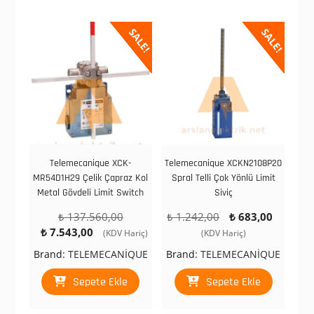
SALE!
SALE!
Telemecanique XCK-
Telemecanique XCKN2108P20
MR54D1H29 Çelik Çapraz Kol
Spral Telli Çok Yönlü Limit
Metal Gövdeli Limit Switch
Siviç
Orijinal
Orijinal
Şu
₺
137.560,00
₺
1.242,00
₺
683,00
Şu
fiyat:
fiyat:
andaki
₺
7.543,00
(KDV Hariç)
(KDV Hariç)
andaki
₺ 137.560,00.
₺ 1.242,00.
fiyat:
Brand:
TELEMECANİQUE
Brand:
TELEMECANİQUE
fiyat:
₺ 683,
₺ 7.543,00.
Sepete Ekle
Sepete Ekle