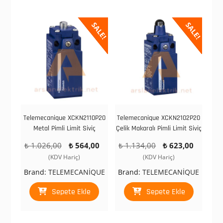
SALE!
SALE!
Telemecanique XCKN2110P20
Telemecanique XCKN2102P20
Metal Pimli Limit Siviç
Çelik Makaralı Pimli Limit Siviç
Orijinal
Şu
Orijinal
Şu
₺
1.026,00
₺
564,00
₺
1.134,00
₺
623,00
fiyat:
andaki
fiyat:
andaki
(KDV Hariç)
(KDV Hariç)
₺ 1.026,00.
fiyat:
₺ 1.134,00.
fiyat:
Brand:
TELEMECANİQUE
Brand:
TELEMECANİQUE
₺ 564,00.
₺ 623,
Sepete Ekle
Sepete Ekle