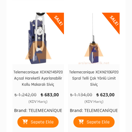
SALE!
SALE!
Telemecanique XCKN2145P20
Telemecanique XCKN2106P20
Açısal Hareketli Ayarlanabilir
Spral Telli Çok Yönlü Limit
Kollu Makaralı Siviç
Siviç
Orijinal
Şu
Orijinal
Şu
₺
1.242,00
₺
683,00
₺
1.134,00
₺
623,00
fiyat:
andaki
fiyat:
andaki
(KDV Hariç)
(KDV Hariç)
₺ 1.242,00.
fiyat:
₺ 1.134,00.
fiyat:
Brand:
TELEMECANİQUE
Brand:
TELEMECANİQUE
₺ 683,00.
₺ 623,
Sepete Ekle
Sepete Ekle