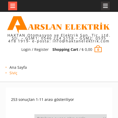
Skip
to
content
HAKTAN Otomasyon ve Elektrik San. Tic. Ltd.
Şti. – GSM1: 0546 224 5158 – GSM2: 0535
418 1919- e-posta: info@haktanelektrik.com
Login / Register
Shopping Cart
/
₺
0,00
0
Ana Sayfa
Siviç
En
253 sonuçtan 1-11 arası gösteriliyor
çok
oy
alana