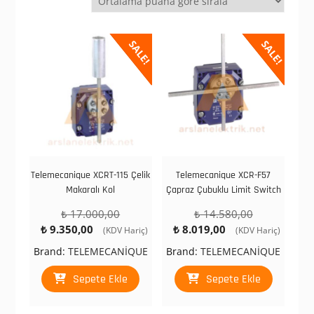
göre
sıralandı
SALE!
SALE!
Telemecanique XCRT-115 Çelik
Telemecanique XCR-F57
Makaralı Kol
Çapraz Çubuklu Limit Switch
Orijinal
Orijinal
₺
17.000,00
₺
14.580,00
Şu
fiyat:
Şu
fiyat:
₺
9.350,00
₺
8.019,00
(KDV Hariç)
(KDV Hariç)
andaki
₺ 17.000,00.
andaki
₺ 14.580,00.
Brand:
TELEMECANİQUE
Brand:
TELEMECANİQUE
fiyat:
fiyat:
₺ 9.350,00.
₺ 8.019,00.
Sepete Ekle
Sepete Ekle