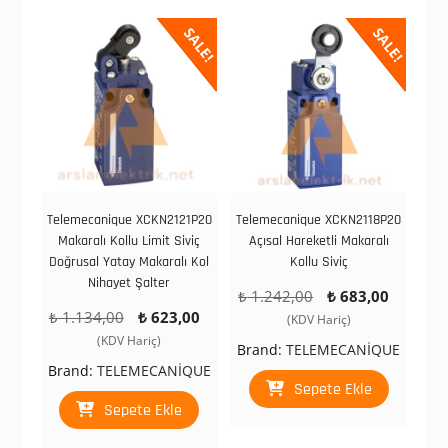
SALE!
SALE!
Telemecanique XCKN2121P20
Telemecanique XCKN2118P20
Makaralı Kollu Limit Siviç
Açısal Hareketli Makaralı
Doğrusal Yatay Makaralı Kol
Kollu Siviç
Nihayet Şalter
Orijinal
Şu
₺
1.242,00
₺
683,00
Orijinal
Şu
₺
1.134,00
₺
623,00
fiyat:
andaki
(KDV Hariç)
fiyat:
andaki
₺ 1.242,00.
fiyat:
(KDV Hariç)
Brand:
TELEMECANİQUE
₺ 1.134,00.
fiyat:
₺ 683,
Brand:
TELEMECANİQUE
₺ 623,00.
Sepete Ekle
Sepete Ekle