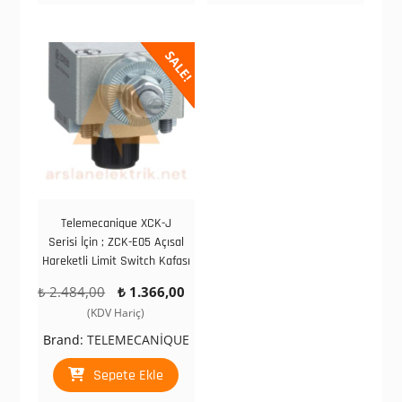
SALE!
Telemecanique XCK-J
Serisi İçin ; ZCK-E05 Açısal
Hareketli Limit Switch Kafası
Orijinal
Şu
₺
2.484,00
₺
1.366,00
fiyat:
andaki
(KDV Hariç)
₺ 2.484,00.
fiyat:
Brand:
TELEMECANİQUE
₺ 1.366,00.
Sepete Ekle