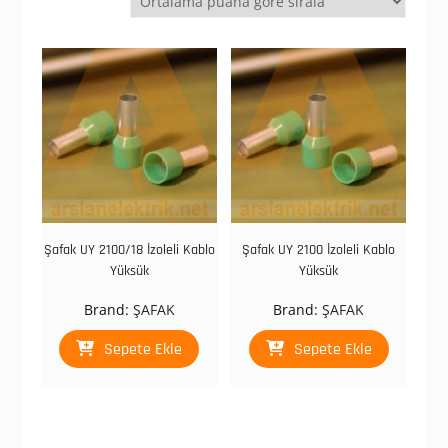
göre
sıralandı
Şafak UY 2100/18 İzoleli Kablo
Şafak UY 2100 İzoleli Kablo
Yüksük
Yüksük
Brand:
ŞAFAK
Brand:
ŞAFAK
Sepete Ekle
Sepete Ekle