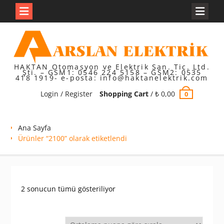
Skip
to
content
HAKTAN Otomasyon ve Elektrik San. Tic. Ltd.
Şti. – GSM1: 0546 224 5158 – GSM2: 0535
418 1919- e-posta: info@haktanelektrik.com
Login / Register
Shopping Cart
/
₺
0,00
0
Ana Sayfa
Ürünler “2100” olarak etiketlendi
En
2 sonucun tümü gösteriliyor
çok
oy
alana