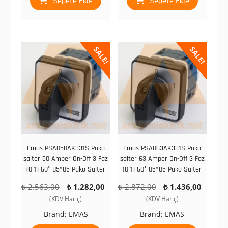
Sepete Ekle
Sepete Ekle
SALE!
SALE!
Emas PSA050AK331S Pako
Emas PSA063AK331S Pako
şalter 50 Amper On-Off 3 Faz
şalter 63 Amper On-Off 3 Faz
(0-1) 60° 85*85 Pako Şalter
(0-1) 60° 85*85 Pako Şalter
Orijinal
Şu
Orijinal
Şu
₺
2.563,00
₺
1.282,00
₺
2.872,00
₺
1.436,00
fiyat:
andaki
fiyat:
andak
(KDV Hariç)
(KDV Hariç)
₺ 2.563,00.
fiyat:
₺ 2.872,00.
fiyat:
Brand:
EMAS
Brand:
EMAS
₺ 1.282,00.
₺ 1.43