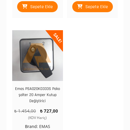
Sepete Ekle
Sepete Ekle
SALE!
Emas PSA020KD333S Pako
şalter 20 Amper Kutup
Değiştirici
Orijinal
Şu
₺
1.454,00
₺
727,00
fiyat:
andaki
(KDV Hariç)
₺ 1.454,00.
fiyat:
Brand:
EMAS
₺ 727,00.