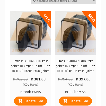
göre
sıralandı
SALE!
SALE!
Emas PSA010AK331S Pako
Emas PSA016AK331S Pako
şalter 10 Amper On-Off 3 Faz
şalter 16 Amper On-Off 3 Faz
(0-1) 60° 85*85 Pako Şalter
(0-1) 60° 85*85 Pako Şalter
Orijinal
Şu
Orijinal
Şu
₺
762,00
₺
381,00
₺
794,00
₺
397,00
fiyat:
andaki
fiyat:
andaki
(KDV Hariç)
(KDV Hariç)
₺ 762,00.
fiyat:
₺ 794,00.
fiyat:
Brand:
EMAS
Brand:
EMAS
₺ 381,00.
₺ 397,0
Sepete Ekle
Sepete Ekle