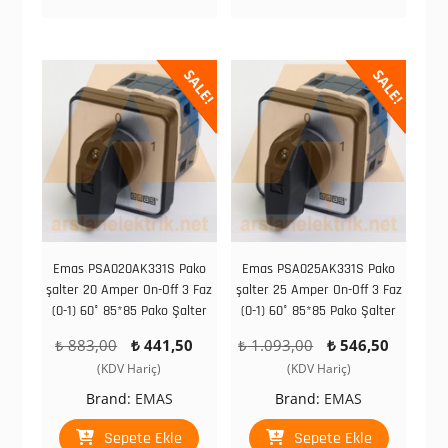
SALE!
SALE!
Emas PSA020AK331S Pako
Emas PSA025AK331S Pako
şalter 20 Amper On-Off 3 Faz
şalter 25 Amper On-Off 3 Faz
(0-1) 60° 85*85 Pako Şalter
(0-1) 60° 85*85 Pako Şalter
Orijinal
Şu
Orijinal
Şu
₺
883,00
₺
441,50
₺
1.093,00
₺
546,50
fiyat:
andaki
fiyat:
andaki
(KDV Hariç)
(KDV Hariç)
₺ 883,00.
fiyat:
₺ 1.093,00.
fiyat:
Brand:
EMAS
Brand:
EMAS
₺ 441,50.
₺ 546,
Sepete Ekle
Sepete Ekle