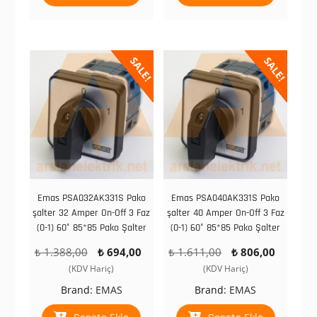
SALE!
SALE!
Emas PSA032AK331S Pako
Emas PSA040AK331S Pako
şalter 32 Amper On-Off 3 Faz
şalter 40 Amper On-Off 3 Faz
(0-1) 60° 85*85 Pako Şalter
(0-1) 60° 85*85 Pako Şalter
Orijinal
Şu
Orijinal
Şu
₺
1.388,00
₺
694,00
₺
1.611,00
₺
806,00
fiyat:
andaki
fiyat:
andaki
(KDV Hariç)
(KDV Hariç)
₺ 1.388,00.
fiyat:
₺ 1.611,00.
fiyat:
Brand:
EMAS
Brand:
EMAS
₺ 694,00.
₺ 806,