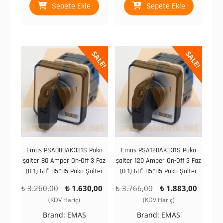
Sepete Ekle
Sepete Ekle
SALE!
SALE!
Emas PSA080AK331S Pako
Emas PSA120AK331S Pako
şalter 80 Amper On-Off 3 Faz
şalter 120 Amper On-Off 3 Faz
(0-1) 60° 85*85 Pako Şalter
(0-1) 60° 85*85 Pako Şalter
Orijinal
Şu
Orijinal
Şu
₺
3.260,00
₺
1.630,00
₺
3.766,00
₺
1.883,00
fiyat:
andaki
fiyat:
andak
(KDV Hariç)
(KDV Hariç)
₺ 3.260,00.
fiyat:
₺ 3.766,00.
fiyat:
Brand:
EMAS
Brand:
EMAS
₺ 1.630,00.
₺ 1.88