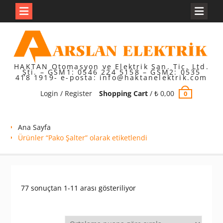
Skip
to
content
HAKTAN Otomasyon ve Elektrik San. Tic. Ltd.
Şti. – GSM1: 0546 224 5158 – GSM2: 0535
418 1919- e-posta: info@haktanelektrik.com
Login / Register
Shopping Cart
/
₺
0,00
0
Ana Sayfa
Ürünler “Pako Şalter” olarak etiketlendi
En
77 sonuçtan 1-11 arası gösteriliyor
çok
oy
alana