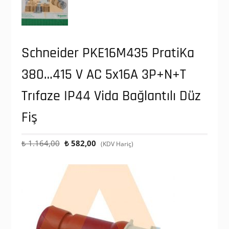
Schneider PKE16M435 PratiKa
380…415 V AC 5x16A 3P+N+T
Trıfaze IP44 Vida Bağlantılı Düz
Fiş
Orijinal
Şu
₺
1.164,00
₺
582,00
(KDV Hariç)
fiyat:
andaki
₺ 1.164,00.
fiyat:
₺ 582,00.