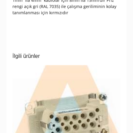
1mm² ila 4mm² kablolar için 8mm ila 15mm’dir Priz
rengi açık gri (RAL 7035) ile çalışma geriliminin kolay
tanımlanması için kırmızıdır
İlgili ürünler