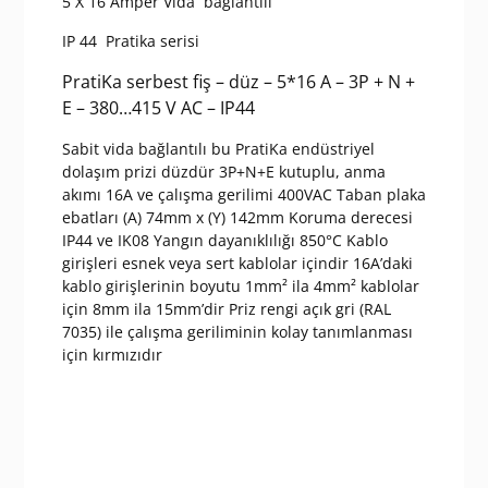
5 X 16 Amper Vida bağlantılı
IP 44 Pratika serisi
PratiKa serbest fiş – düz – 5*16 A – 3P + N +
E – 380…415 V AC – IP44
Sabit vida bağlantılı bu PratiKa endüstriyel
dolaşım prizi düzdür 3P+N+E kutuplu, anma
akımı 16A ve çalışma gerilimi 400VAC Taban plaka
ebatları (A) 74mm x (Y) 142mm Koruma derecesi
IP44 ve IK08 Yangın dayanıklılığı 850°C Kablo
girişleri esnek veya sert kablolar içindir 16A’daki
kablo girişlerinin boyutu 1mm² ila 4mm² kablolar
için 8mm ila 15mm’dir Priz rengi açık gri (RAL
7035) ile çalışma geriliminin kolay tanımlanması
için kırmızıdır