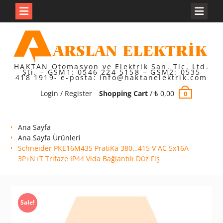
Skip
to
content
HAKTAN Otomasyon ve Elektrik San. Tic. Ltd.
Şti. – GSM1: 0546 224 5158 – GSM2: 0535
418 1919- e-posta: info@haktanelektrik.com
Login / Register
Shopping Cart
/
₺
0,00
0
Ana Sayfa
Ana Sayfa Ürünleri
Schneider PKE16M435 PratiKa 380…415 V AC 5x16A
3P+N+T Trıfaze IP44 Vida Bağlantılı Düz Fiş
Sale!