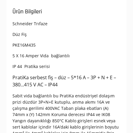
Ürün Bilgileri
Schneider Trıfaze
Düz Fiş
PKE16M435
5 X 16 Amper Vida bağlantılı
IP 44 Pratika serisi
PratiKa serbest fiş – düz – 5*16 A – 3P + N + E –
380…415 V AC – IP44
Sabit vida bağlantılı bu PratiKa endüstriyel dolaşım
prizi düzdür 3P+N+E kutuplu, anma akımı 16A ve
çalışma gerilimi 400VAC Taban plaka ebatları (A)
74mm x (Y) 142mm Koruma derecesi IP44 ve IK08
Yangın dayanıklılığı 850°C Kablo girişleri esnek veya
sert kablolar içindir 16A’daki kablo girişlerinin boyutu