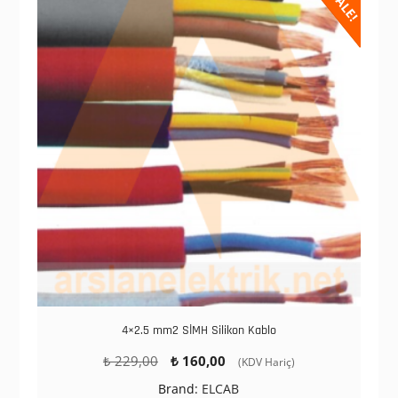
SALE!
4×2.5 mm2 SİMH Silikon Kablo
Orijinal
Şu
₺
229,00
₺
160,00
(KDV Hariç)
fiyat:
andaki
Brand:
ELCAB