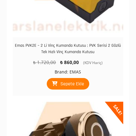
Emas PVK2E – 2 Li Vinç Kumanda Kutusu ; PVK Serisi 2 Gözlü
Tek Hızlı Vinç Kumanda Kutusu
Orijinal
Şu
₺
1.720,00
₺
860,00
(KDV Hariç)
fiyat:
andaki
Brand:
EMAS
₺ 1.720,00.
fiyat:
₺ 860,00.
Sepete Ekle
SALE!