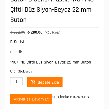
Çiftli Düz Siyah-Beyaz 22 mm
Buton
Orijinal
Şu
₺
562,00
₺
280,00
(KDV Hariç)
fiyat:
andaki
B Serisi
₺ 562,00.
fiyat:
₺ 280,00.
Plastik
1NO+1NC Çiftli Düz Siyah-Beyaz 22 mm Buton
Ürün Stoklarda
Emas
Sepete Ekle
B102K20HB
Çiftli
Yaylı
Stok kodu:
B102K20HB
Alışverişe Devam Et
Buton
B