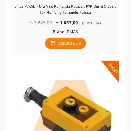
Emas PVK5E – 6 Lı Vinç Kumanda Kutusu ; PVK Serisi 5 Gözlü
Tek Hızlı Vinç Kumanda Kutusu
Orijinal
Şu
₺
3.275,00
₺
1.637,00
(KDV Hariç)
fiyat:
andaki
Brand:
EMAS
₺ 3.275,00.
fiyat:
₺ 1.637,00.
Sepete Ekle
SALE!