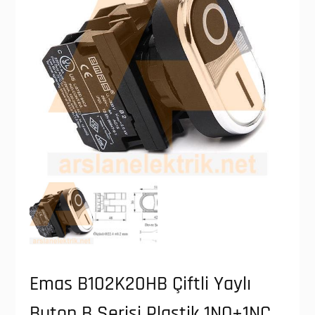
Emas B102K20HB Çiftli Yaylı
Buton B Serisi Plastik 1NO+1NC