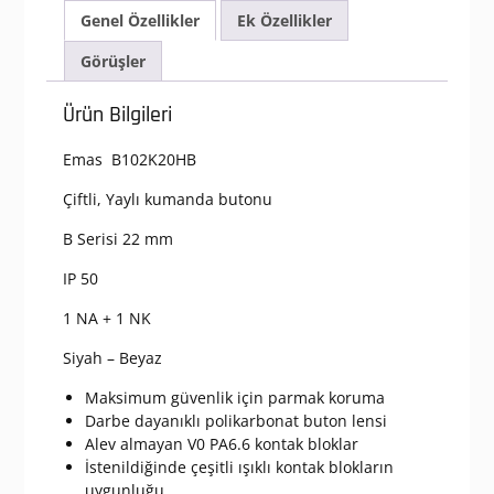
Serisi
Genel Özellikler
Ek Özellikler
Plastik
1NO+1NC
Görüşler
Çiftli
Düz
Ürün Bilgileri
Siyah-
Beyaz
Emas B102K20HB
22
mm
Çiftli, Yaylı kumanda butonu
Buton
adet
B Serisi 22 mm
IP 50
1 NA + 1 NK
Siyah – Beyaz
Maksimum güvenlik için parmak koruma
Darbe dayanıklı polikarbonat buton lensi
Alev almayan V0 PA6.6 kontak bloklar
İstenildiğinde çeşitli ışıklı kontak blokların
uygunluğu