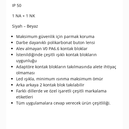
IP 50
1 NA + 1 NK
Siyah – Beyaz
Maksimum güvenlik için parmak koruma
Darbe dayanıklı polikarbonat buton lensi
Alev almayan V0 PA6.6 kontak bloklar
İstenildiğinde çeşitli ışıklı kontak blokların
uygunluğu
Adaptöre kontak blokların takılmasında alete ihtiyaç
olmaması
Led ışıkla, minimum ısınma maksimum ömür
Arka arkaya 2 kontak blok takılabilir
Farklı dillerde ve özel işaretli çeşitli markalama
etiketleri
Tüm uygulamalara cevap verecek ürün çeşitliliği.