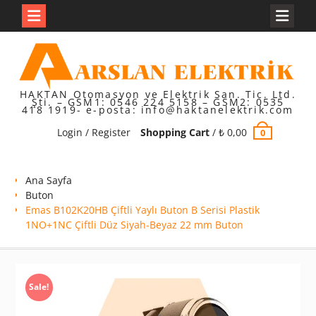
Skip
to
content
HAKTAN Otomasyon ve Elektrik San. Tic. Ltd.
Şti. – GSM1: 0546 224 5158 – GSM2: 0535
418 1919- e-posta: info@haktanelektrik.com
Login / Register
Shopping Cart
/
₺
0,00
0
Ana Sayfa
Buton
Emas B102K20HB Çiftli Yaylı Buton B Serisi Plastik
1NO+1NC Çiftli Düz Siyah-Beyaz 22 mm Buton
Sale!