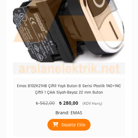
Emas B102K21HB Çiftli Yaylı Buton B Serisi Plastik 1NO+1NC
Çiftli 1 Çıkık Siyah-Beyaz 22 mm Buton
Orijinal
Şu
₺
562,00
₺
280,00
(KDV Hariç)
fiyat:
andaki
Brand:
EMAS
₺ 562,00.
fiyat:
₺ 280,00.
Sepete Ekle