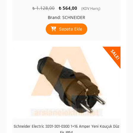
Orijinal
Şu
₺
1.128,00
₺
564,00
(KDV Hariç)
fiyat:
andaki
Brand:
SCHNEIDER
₺ 1.128,00.
fiyat:
₺ 564,00.
Sepete Ekle
SALE!
Schneider Electric 3201-301-0300 1×16 Amper Yeni Kauçuk Düz
Fiş IP54