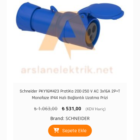
Schneider PKY16M423 PratiKa 200-250 V AC 3x16A 2P+T
Monofaze IP44 Hızlı Bağlantılı Uzatma Prizi
Orijinal
Şu
₺
1.063,00
₺
531,00
(KDV Hariç)
fiyat:
andaki
Brand:
SCHNEIDER
₺ 1.063,00.
fiyat:
₺ 531,00.
Sepete Ekle