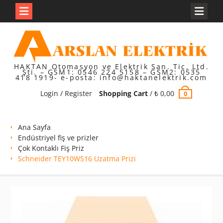
Skip
to
content
HAKTAN Otomasyon ve Elektrik San. Tic. Ltd.
Şti. – GSM1: 0546 224 5158 – GSM2: 0535
418 1919- e-posta: info@haktanelektrik.com
Login / Register
Shopping Cart
/
₺
0,00
0
Ana Sayfa
Endüstriyel fiş ve prizler
Çok Kontaklı Fiş Priz
Schneider TEY10WS16 Uzatma Prizi