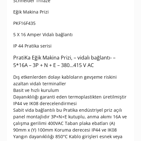
Schneider Trıfaze
Eğik Makina Prizi
PKF16F435
5 X 16 Amper Vidalı bağlantı
IP 44 Pratika serisi
PratiKa Eğik Makina Prizi, – vidalı bağlantı- –
5*16A – 3P + N + E – 380…415 V AC
Dış etkenlerden dolayı kabloların gevşeme riskini
azaltan vidalı terminaller
Basit ve hızlı kurulum
Dayanıklılığı garanti eden termoplastikten üretilmiştir
IP44 ve IK08 derecelendirmesi
Sabit vida bağlantılı bu Pratika endüstriyel priz açılı
panel montajlıdır 3P+N+E kutuplu, anma akımı 16A ve
çalışma gerilimi 400VAC Taban plaka ebatları (A)
90mm x (Y) 100mm Koruma derecesi IP44 ve IK08
Yangın dayanıklılığı 850°C Kablo girişleri esnek veya