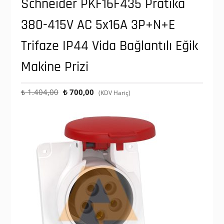
Schneider PKF16F435 Pratika
380-415V AC 5x16A 3P+N+E
Trifaze IP44 Vida Bağlantılı Eğik
Makine Prizi
Orijinal
Şu
₺
1.404,00
₺
700,00
(KDV Hariç)
fiyat:
andaki
₺ 1.404,00.
fiyat:
₺ 700,00.