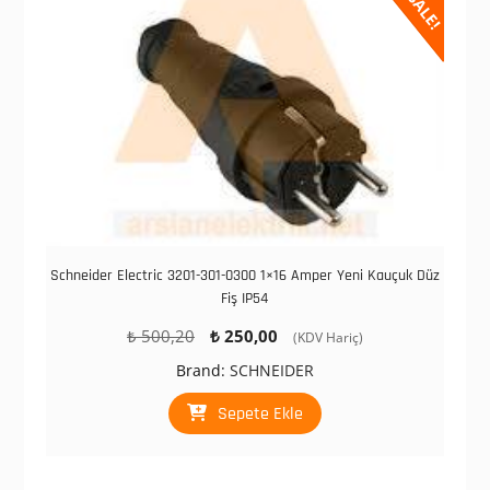
SALE!
Schneider Electric 3201-301-0300 1×16 Amper Yeni Kauçuk Düz
Fiş IP54
Orijinal
Şu
₺
500,20
₺
250,00
(KDV Hariç)
fiyat:
andaki
Brand:
SCHNEIDER
₺ 500,20.
fiyat:
₺ 250,00.
Sepete Ekle