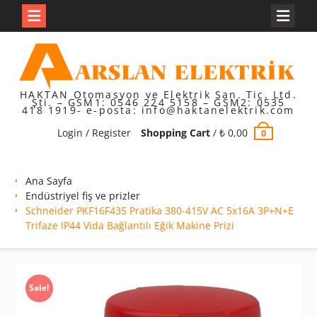
Skip
to
content
HAKTAN Otomasyon ve Elektrik San. Tic. Ltd.
Şti. – GSM1: 0546 224 5158 – GSM2: 0535
418 1919- e-posta: info@haktanelektrik.com
Login / Register
Shopping Cart
/
₺
0,00
0
Ana Sayfa
Endüstriyel fiş ve prizler
Schneider PKF16F435 Pratika 380-415V AC 5x16A 3P+N+E
Trifaze IP44 Vida Bağlantılı Eğik Makine Prizi
Sale!