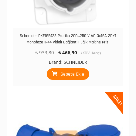
Schneider PKF16F423 Pratika 200…250 V AC 3x16A 2P+T
Monofaze IP44 Vidalı Bağlantılı Eğik Makine Prizi
Orijinal
Şu
₺
933,80
₺
466,90
(KDV Hariç)
fiyat:
andaki
Brand:
SCHNEIDER
₺ 933,80.
fiyat:
₺ 466,90.
Sepete Ekle
SALE!