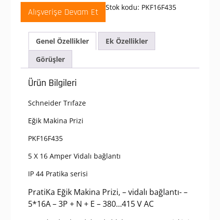
380-
Stok kodu:
PKF16F435
Alışverişe Devam Et
415V
AC
5x16A
Genel Özellikler
Ek Özellikler
3P+N+E
Trifaze
Görüşler
IP44
Vida
Ürün Bilgileri
Bağlantılı
Eğik
Schneider Trıfaze
Makine
Prizi
Eğik Makina Prizi
adet
PKF16F435
5 X 16 Amper Vidalı bağlantı
IP 44 Pratika serisi
PratiKa Eğik Makina Prizi, – vidalı bağlantı- –
5*16A – 3P + N + E – 380…415 V AC