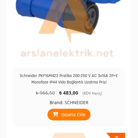
Schneider PKF16M423 Pratika 200-250 V AC 3x16A 2P+E
Monofaze IP44 Vida Bağlantılı Uzatma Prizi
Orijinal
Şu
₺
966,50
₺
483,00
(KDV Hariç)
fiyat:
andaki
Brand:
SCHNEIDER
₺ 966,50.
fiyat:
₺ 483,00.
Sepete Ekle