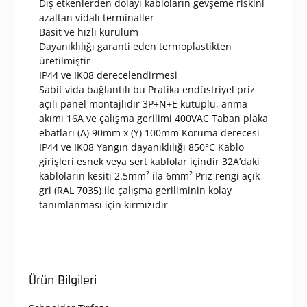
Dış etkenlerden dolayı kabloların gevşeme riskini
azaltan vidalı terminaller
Basit ve hızlı kurulum
Dayanıklılığı garanti eden termoplastikten
üretilmiştir
IP44 ve IK08 derecelendirmesi
Sabit vida bağlantılı bu Pratika endüstriyel priz
açılı panel montajlıdır 3P+N+E kutuplu, anma
akımı 16A ve çalışma gerilimi 400VAC Taban plaka
ebatları (A) 90mm x (Y) 100mm Koruma derecesi
IP44 ve IK08 Yangın dayanıklılığı 850°C Kablo
girişleri esnek veya sert kablolar içindir 32A’daki
kabloların kesiti 2.5mm² ila 6mm² Priz rengi açık
gri (RAL 7035) ile çalışma geriliminin kolay
tanımlanması için kırmızıdır
Ürün Bilgileri