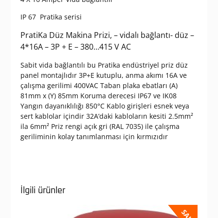
IP 67 Pratika serisi
PratiKa Düz Makina Prizi, – vidalı bağlantı- düz –
4*16A – 3P + E – 380…415 V AC
Sabit vida bağlantılı bu Pratika endüstriyel priz düz
panel montajlıdır 3P+E kutuplu, anma akımı 16A ve
çalışma gerilimi 400VAC Taban plaka ebatları (A)
81mm x (Y) 85mm Koruma derecesi IP67 ve IK08
Yangın dayanıklılığı 850°C Kablo girişleri esnek veya
sert kablolar içindir 32A’daki kabloların kesiti 2.5mm²
ila 6mm² Priz rengi açık gri (RAL 7035) ile çalışma
geriliminin kolay tanımlanması için kırmızıdır
İlgili ürünler
SALE!