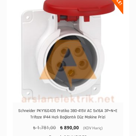
Schneider PKY16G435 Pratika 380-415V AC 5x16A 3P+N+E
Trifaze IP44 Hızlı Bağlantılı Düz Makine Prizi
Orijinal
Şu
₺
1.781,00
₺
890,00
(KDV Hariç)
fiyat:
andaki