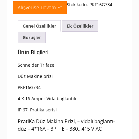
380-
Stok kodu:
PKF16G734
Alışverişe Devam Et
415V
AC
4x16A
Genel Özellikler
Ek Özellikler
3P+E
Trifaze
Görüşler
IP67
Vida
Ürün Bilgileri
Bağlantılı
Düz
Schneider Trıfaze
Makine
Prizi
Düz Makine prizi
adet
PKF16G734
4 X 16 Amper Vida bağlantılı
IP 67 Pratika serisi
PratiKa Düz Makina Prizi, – vidalı bağlantı-
düz – 4*16A – 3P + E – 380…415 V AC