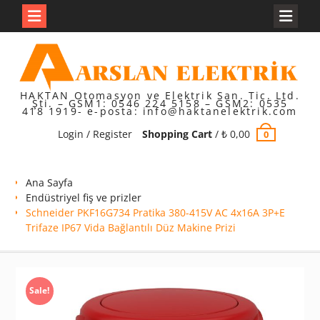
Skip
to
content
HAKTAN Otomasyon ve Elektrik San. Tic. Ltd.
Şti. – GSM1: 0546 224 5158 – GSM2: 0535
418 1919- e-posta: info@haktanelektrik.com
Login / Register
Shopping Cart
/
₺
0,00
0
Ana Sayfa
Endüstriyel fiş ve prizler
Schneider PKF16G734 Pratika 380-415V AC 4x16A 3P+E
Trifaze IP67 Vida Bağlantılı Düz Makine Prizi
Sale!