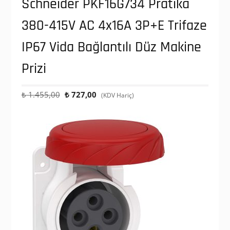
Schneider PKF16G734 Pratika
380-415V AC 4x16A 3P+E Trifaze
IP67 Vida Bağlantılı Düz Makine
Prizi
Orijinal
Şu
₺
1.455,00
₺
727,00
(KDV Hariç)
fiyat:
andaki
₺ 1.455,00.
fiyat:
₺ 727,00.