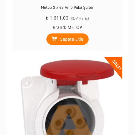
Metop 3 x 63 Amp Pako Şalter
₺
1.611,00
(KDV Hariç)
Brand:
METOP
Sepete Ekle
SALE!