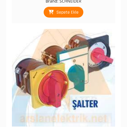
Brand:
SCHNEIDER
₺ 1.781,00.
fiyat:
₺ 890,00.
Sepete Ekle