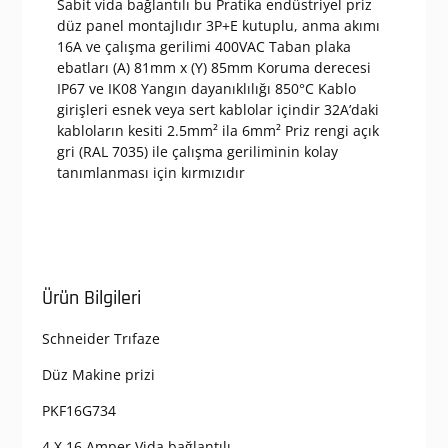
Sabit vida bağlantılı bu Pratika endüstriyel priz
düz panel montajlıdır 3P+E kutuplu, anma akımı
16A ve çalışma gerilimi 400VAC Taban plaka
ebatları (A) 81mm x (Y) 85mm Koruma derecesi
IP67 ve IK08 Yangın dayanıklılığı 850°C Kablo
girişleri esnek veya sert kablolar içindir 32A’daki
kabloların kesiti 2.5mm² ila 6mm² Priz rengi açık
gri (RAL 7035) ile çalışma geriliminin kolay
tanımlanması için kırmızıdır
Ürün Bilgileri
Schneider Trıfaze
Düz Makine prizi
PKF16G734
4 X 16 Amper Vida bağlantılı