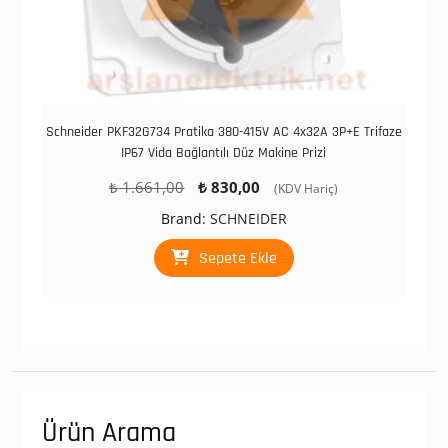
Schneider PKF32G734 Pratika 380-415V AC 4x32A 3P+E Trifaze
IP67 Vida Bağlantılı Düz Makine Prizi
Orijinal
Şu
₺
1.661,00
₺
830,00
(KDV Hariç)
fiyat:
andaki
Brand:
SCHNEIDER
₺ 1.661,00.
fiyat:
₺ 830,00.
Sepete Ekle
Ürün Arama