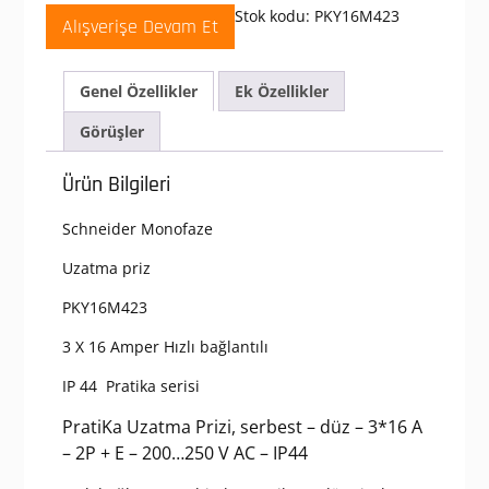
200-
Stok kodu:
PKY16M423
Alışverişe Devam Et
250
V
AC
Genel Özellikler
Ek Özellikler
3x16A
2P+T
Görüşler
Monofaze
IP44
Ürün Bilgileri
Hızlı
Bağlantılı
Schneider Monofaze
Uzatma
Prizi
Uzatma priz
adet
PKY16M423
3 X 16 Amper Hızlı bağlantılı
IP 44 Pratika serisi
PratiKa Uzatma Prizi, serbest – düz – 3*16 A
– 2P + E – 200…250 V AC – IP44