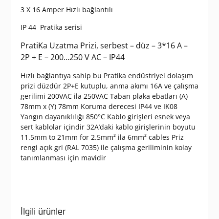
3 X 16 Amper Hızlı bağlantılı
IP 44 Pratika serisi
PratiKa Uzatma Prizi, serbest – düz – 3*16 A –
2P + E – 200…250 V AC – IP44
Hızlı bağlantıya sahip bu Pratika endüstriyel dolaşım
prizi düzdür 2P+E kutuplu, anma akımı 16A ve çalışma
gerilimi 200VAC ila 250VAC Taban plaka ebatları (A)
78mm x (Y) 78mm Koruma derecesi IP44 ve IK08
Yangın dayanıklılığı 850°C Kablo girişleri esnek veya
sert kablolar içindir 32A’daki kablo girişlerinin boyutu
11.5mm to 21mm for 2.5mm² ila 6mm² cables Priz
rengi açık gri (RAL 7035) ile çalışma geriliminin kolay
tanımlanması için mavidir
İlgili ürünler