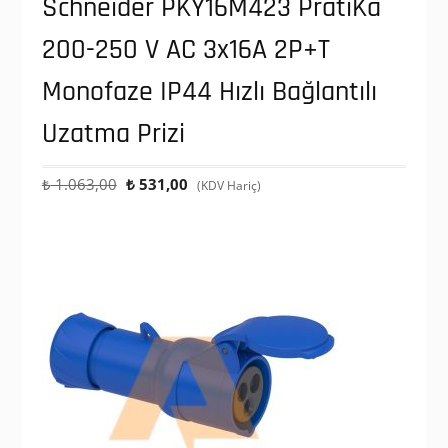
Schneider PKY16M423 PratiKa
200-250 V AC 3x16A 2P+T
Monofaze IP44 Hızlı Bağlantılı
Uzatma Prizi
Orijinal
Şu
₺
1.063,00
₺
531,00
(KDV Hariç)
fiyat:
andaki
₺ 1.063,00.
fiyat:
₺ 531,00.