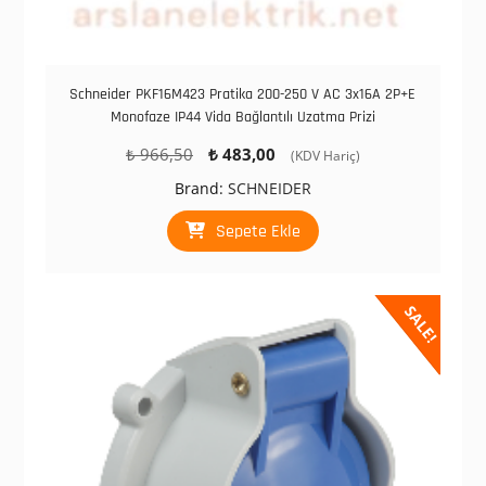
Schneider PKF16M423 Pratika 200-250 V AC 3x16A 2P+E
Monofaze IP44 Vida Bağlantılı Uzatma Prizi
Orijinal
Şu
₺
966,50
₺
483,00
(KDV Hariç)
fiyat:
andaki
Brand:
SCHNEIDER
₺ 966,50.
fiyat:
₺ 483,00.
Sepete Ekle
SALE!