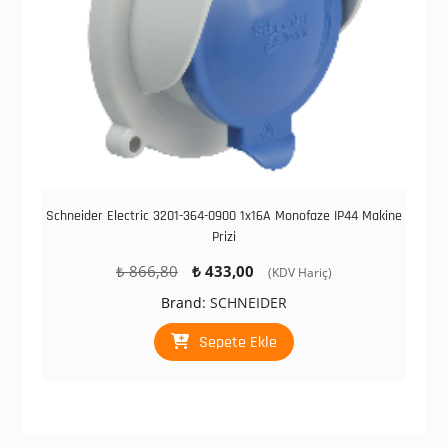
Schneider Electric 3201-364-0900 1x16A Monofaze IP44 Makine
Prizi
Orijinal
Şu
₺
866,80
₺
433,00
(KDV Hariç)
fiyat:
andaki
Brand:
SCHNEIDER
₺ 866,80.
fiyat:
₺ 433,00.
Sepete Ekle