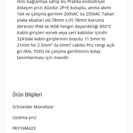
Hızlı bağlantıya sahip bu Pratika endüstriyel
dolaşım prizi düzdür 2P+E kutuplu, anma akımı
16A ve çalışma gerilimi 200VAC ila 250VAC Taban
plaka ebatları (A) 78mm x (Y) 78mm Koruma
derecesi IP44 ve IK08 Yangın dayanıklılığı 850°C
Kablo girişleri esnek veya sert kablolar içindir
32A’daki kablo girişlerinin boyutu 11.5mm to
21mm for 2.5mm² ila 6mm² cables Priz rengi açık
gri (RAL 7035) ile çalışma geriliminin kolay
tanımlanması için mavidir
Ürün Bilgileri
Schneider Monofaze
Uzatma priz
PKY16M423