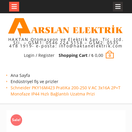
Skip
to
content
HAKTAN Otomasyon ve Elektrik San. Tic. Ltd.
Şti. – GSM1: 0546 224 5158 – GSM2: 0535
418 1919- e-posta: info@haktanelektrik.com
Login / Register
Shopping Cart
/
₺
0,00
0
Ana Sayfa
Endüstriyel fiş ve prizler
Schneider PKY16M423 PratiKa 200-250 V AC 3x16A 2P+T
Monofaze IP44 Hızlı Bağlantılı Uzatma Prizi
Sale!