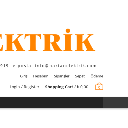
1919- e-posta: info@haktanelektrik.com
Giriş
Hesabım
Siparişler
Sepet
Ödeme
Login / Register
Shopping Cart
/
₺
0,00
0