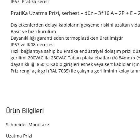
IP67 Pratika serisi
PratiKa Uzatma Prizi, serbest – düz – 3*16 A – 2P + E –
Dış etkenlerden dolayı kabloların gevşeme riskini azaltan vida
Basit ve hızlı kurulum
Dayanıklılığı garanti eden termoplastikten üretilmiştir
IP67 ve IK08 derecesi
Hızlı bağlantıya sahip bu Pratika endüstriyel dolaşım prizi 
gerilimi 200VAC ila 250VAC Taban plaka ebatları (A) 84mm x 
dayanıklılığı 850°C Kablo girişleri esnek veya sert kablolar iç
Priz rengi açık gri (RAL 7035) ile çalışma geriliminin kolay ta
Ürün Bilgileri
Schneider Monofaze
Uzatma Prizi