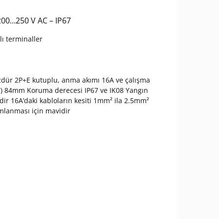
 200…250 V AC – IP67
lı terminaller
düzdür 2P+E kutuplu, anma akımı 16A ve çalışma
(Y) 84mm Koruma derecesi IP67 ve IK08 Yangın
indir 16A’daki kabloların kesiti 1mm² ila 2.5mm²
nımlanması için mavidir