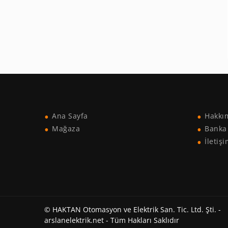
Ana Sayfa
Hakkı
Mağaza
Banka 
İletiş
© HAKTAN Otomasyon ve Elektrik San. Tic. Ltd. Şti. -
arslanelektrik.net - Tüm Hakları Saklıdır