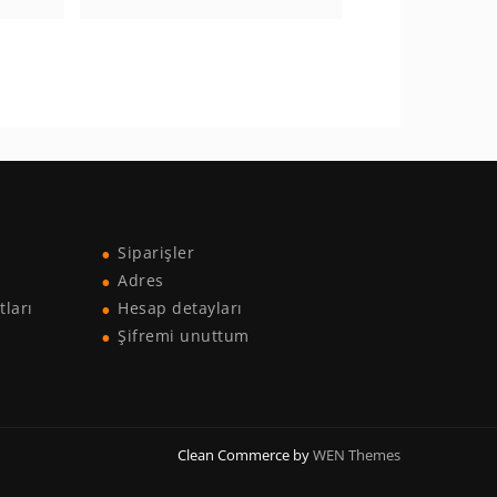
Siparişler
Adres
tları
Hesap detayları
Şifremi unuttum
Clean Commerce by
WEN Themes