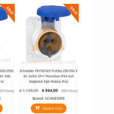
SALE!
SALE!
 200-250V
Schneider PKY16F423 Pratika 200-250 V
67 Vida
AC 3x16A 2P+T Monofaze IP44 Hızlı
izi
Bağlantılı Eğik Makine Prizi
u
Orijinal
Şu
₺
1.128,00
₺
564,00
KDV Hariç)
(KDV Hariç)
ndaki
fiyat:
andaki
R
Brand:
SCHNEIDER
yat:
₺ 1.128,00.
fiyat:
 744,00.
₺ 564,00.
Sepete Ekle