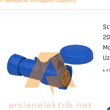
T Monofaze IP67 Hızlı Bağlantılı Uzatma Prizi
Sc
20
Mo
Uz
₺
41