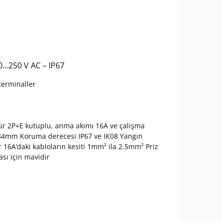
00…250 V AC – IP67
terminaller
dür 2P+E kutuplu, anma akımı 16A ve çalışma
) 84mm Koruma derecesi IP67 ve IK08 Yangın
ir 16A’daki kabloların kesiti 1mm² ila 2.5mm² Priz
ası için mavidir