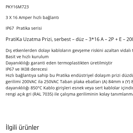
PKY16M723
3 X 16 Amper hızlı bağlantı
IP67 Pratika serisi
PratiKa Uzatma Prizi, serbest – düz – 3*16 A – 2P + E – 2
Dış etkenlerden dolayı kabloların gevşeme riskini azaltan vidalı 
Basit ve hızlı kurulum
Dayanıklılığı garanti eden termoplastikten üretilmiştir
IP67 ve IK08 derecesi
Hızlı bağlantıya sahip bu Pratika endüstriyel dolaşım prizi düz
gerilimi 200VAC ila 250VAC Taban plaka ebatları (A) 84mm x (Y
dayanıklılığı 850°C Kablo girişleri esnek veya sert kablolar içind
rengi açık gri (RAL 7035) ile çalışma geriliminin kolay tanımlanm
İlgili ürünler