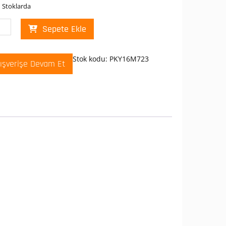
 Stoklarda
neider
Sepete Ekle
16M723
ika
Stok kodu:
PKY16M723
lışverişe Devam Et
V
6A
T
ofaze
antılı
tma
t