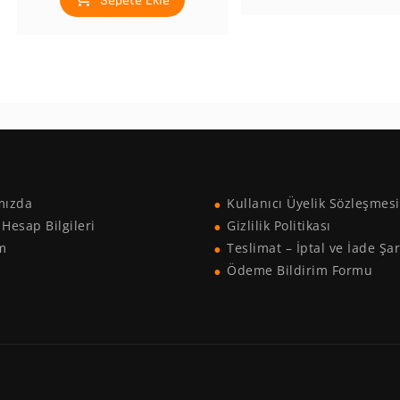
Sepete Ekle
mızda
Kullanıcı Üyelik Sözleşmesi
Hesap Bilgileri
Gizlilik Politikası
im
Teslimat – İptal ve İade Şar
Ödeme Bildirim Formu