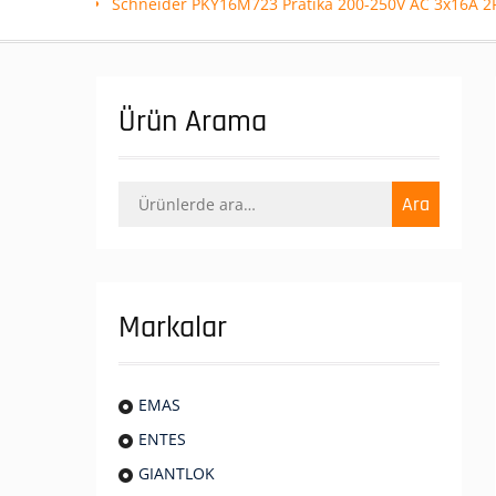
Schneider PKY16M723 Pratika 200-250V AC 3x16A 2P+
Ürün Arama
Ara:
Ara
Markalar
EMAS
ENTES
GIANTLOK