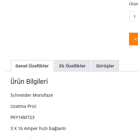
Ürün
Sch
PKY
Prat
200-
A
250
AC
3x1
2P+
Genel Özellikler
Ek Özellikler
Görüşler
Mon
IP67
Hızlı
Ürün Bilgileri
Bağl
Uza
Schneider Monofaze
Prizi
ade
Uzatma Prizi
PKY16M723
3 X 16 Amper hızlı bağlantı