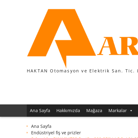
Skip
to
content
HAKTAN Otomasyon ve Elektrik San. Tic. 
Ana Sayfa
Hakkımızda
Mağaza
Markalar
Ana Sayfa
Endüstriyel fiş ve prizler