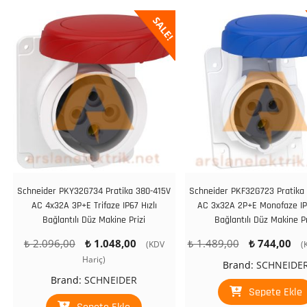
SALE!
Schneider PKY32G734 Pratika 380-415V
Schneider PKF32G723 Pratika
AC 4x32A 3P+E Trifaze IP67 Hızlı
AC 3x32A 2P+E Monofaze IP
Bağlantılı Düz Makine Prizi
Bağlantılı Düz Makine Pr
Orijinal
Şu
Orijinal
Ş
₺
2.096,00
₺
1.048,00
₺
1.489,00
₺
744,00
(KDV
(
fiyat:
andaki
fiyat:
a
Hariç)
Brand:
SCHNEIDE
₺ 2.096,00.
fiyat:
₺ 1.489,00.
fi
Brand:
SCHNEIDER
₺ 1.048,00.
₺
Sepete Ekle