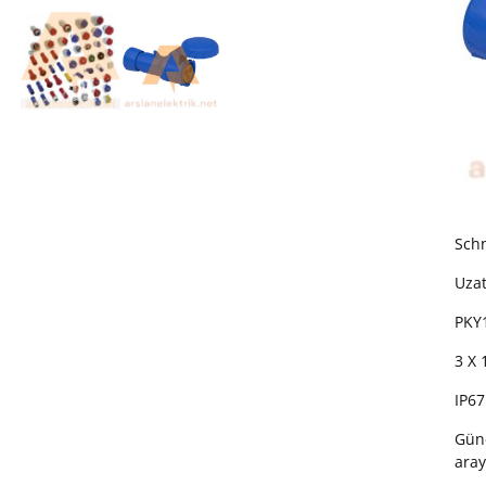
Sch
Uzat
PKY
3 X 
IP67
Günc
aray