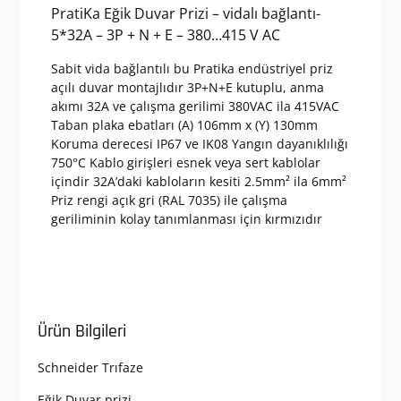
PratiKa Eğik Duvar Prizi – vidalı bağlantı-
5*32A – 3P + N + E – 380…415 V AC
Sabit vida bağlantılı bu Pratika endüstriyel priz
açılı duvar montajlıdır 3P+N+E kutuplu, anma
akımı 32A ve çalışma gerilimi 380VAC ila 415VAC
Taban plaka ebatları (A) 106mm x (Y) 130mm
Koruma derecesi IP67 ve IK08 Yangın dayanıklılığı
750°C Kablo girişleri esnek veya sert kablolar
içindir 32A’daki kabloların kesiti 2.5mm² ila 6mm²
Priz rengi açık gri (RAL 7035) ile çalışma
geriliminin kolay tanımlanması için kırmızıdır
Ürün Bilgileri
Schneider Trıfaze
Eğik Duvar prizi