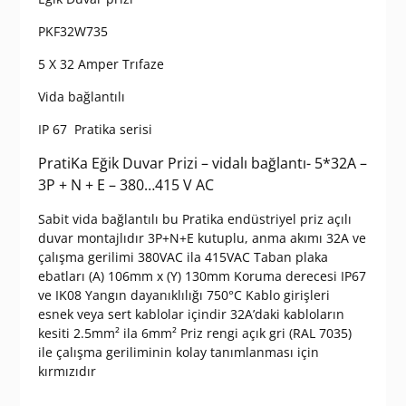
PKF32W735
5 X 32 Amper Trıfaze
Vida bağlantılı
IP 67 Pratika serisi
PratiKa Eğik Duvar Prizi – vidalı bağlantı- 5*32A –
3P + N + E – 380…415 V AC
Sabit vida bağlantılı bu Pratika endüstriyel priz açılı
duvar montajlıdır 3P+N+E kutuplu, anma akımı 32A ve
çalışma gerilimi 380VAC ila 415VAC Taban plaka
ebatları (A) 106mm x (Y) 130mm Koruma derecesi IP67
ve IK08 Yangın dayanıklılığı 750°C Kablo girişleri
esnek veya sert kablolar içindir 32A’daki kabloların
kesiti 2.5mm² ila 6mm² Priz rengi açık gri (RAL 7035)
ile çalışma geriliminin kolay tanımlanması için
kırmızıdır