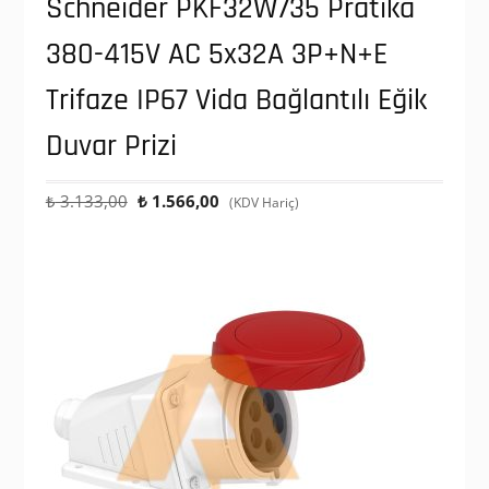
Schneider PKF32W735 Pratika
380-415V AC 5x32A 3P+N+E
Trifaze IP67 Vida Bağlantılı Eğik
Duvar Prizi
Orijinal
Şu
₺
3.133,00
₺
1.566,00
(KDV Hariç)
fiyat:
andaki
₺ 3.133,00.
fiyat:
₺ 1.566,00.