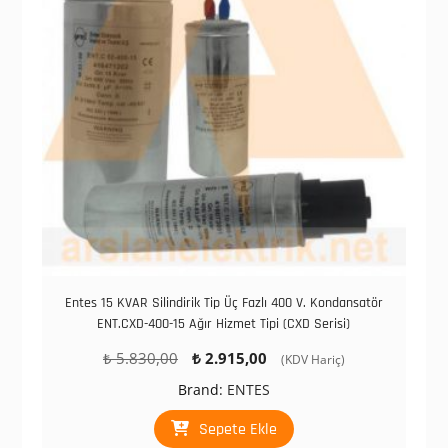
Entes 15 KVAR Silindirik Tip Üç Fazlı 400 V. Kondansatör
ENT.CXD-400-15 Ağır Hizmet Tipi (CXD Serisi)
Orijinal
Şu
₺
5.830,00
₺
2.915,00
(KDV Hariç)
fiyat:
andaki
Brand:
ENTES
₺ 5.830,00.
fiyat:
₺ 2.915,00.
Sepete Ekle