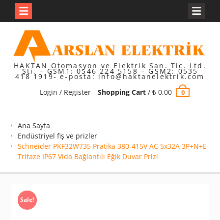
Skip
to
content
HAKTAN Otomasyon ve Elektrik San. Tic. Ltd.
Şti. – GSM1: 0546 224 5158 – GSM2: 0535
418 1919- e-posta: info@haktanelektrik.com
Login / Register
Shopping Cart
/
₺
0,00
0
Ana Sayfa
Endüstriyel fiş ve prizler
Schneider PKF32W735 Pratika 380-415V AC 5x32A 3P+N+E
Trifaze IP67 Vida Bağlantılı Eğik Duvar Prizi
Sale!