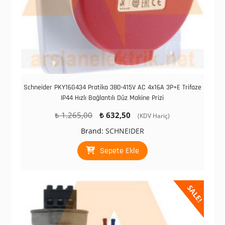
Schneider PKY16G434 Pratika 380-415V AC 4x16A 3P+E Trifaze
IP44 Hızlı Bağlantılı Düz Makine Prizi
Orijinal
Şu
₺
1.265,00
₺
632,50
(KDV Hariç)
fiyat:
andaki
Brand:
SCHNEIDER
₺ 1.265,00.
fiyat:
₺ 632,50.
Sepete Ekle
SALE!