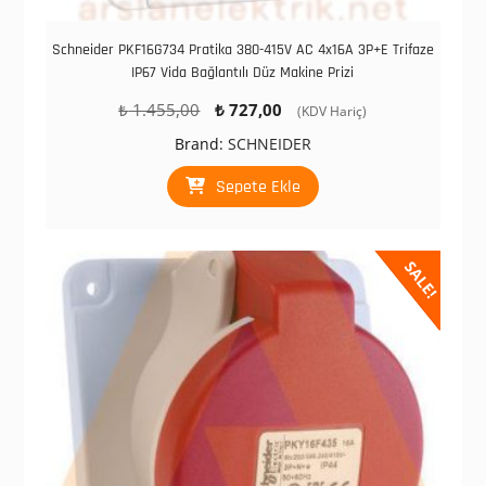
Schneider PKF16G734 Pratika 380-415V AC 4x16A 3P+E Trifaze
IP67 Vida Bağlantılı Düz Makine Prizi
Orijinal
Şu
₺
1.455,00
₺
727,00
(KDV Hariç)
fiyat:
andaki
Brand:
SCHNEIDER
₺ 1.455,00.
fiyat:
₺ 727,00.
Sepete Ekle
SALE!