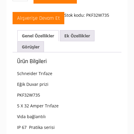
PKF32W735
Pratika
380-
Stok kodu:
PKF32W735
Alışverişe Devam Et
415V
AC
5x32A
Genel Özellikler
Ek Özellikler
3P+N+E
Trifaze
Görüşler
IP67
Vida
Ürün Bilgileri
Bağlantılı
Eğik
Schneider Trıfaze
Duvar
Prizi
Eğik Duvar prizi
adet
PKF32W735
5 X 32 Amper Trıfaze
Vida bağlantılı
IP 67 Pratika serisi