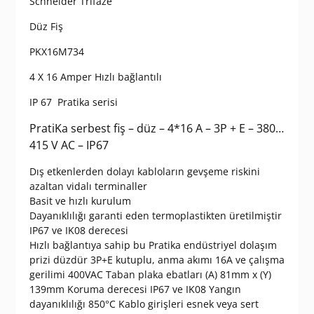
Schneider Trıfaze
Düz Fiş
PKX16M734
4 X 16 Amper Hızlı bağlantılı
IP 67 Pratika serisi
PratiKa serbest fiş – düz – 4*16 A – 3P + E – 380…
415 V AC – IP67
Dış etkenlerden dolayı kabloların gevşeme riskini
azaltan vidalı terminaller
Basit ve hızlı kurulum
Dayanıklılığı garanti eden termoplastikten üretilmiştir
IP67 ve IK08 derecesi
Hızlı bağlantıya sahip bu Pratika endüstriyel dolaşım
prizi düzdür 3P+E kutuplu, anma akımı 16A ve çalışma
gerilimi 400VAC Taban plaka ebatları (A) 81mm x (Y)
139mm Koruma derecesi IP67 ve IK08 Yangın
dayanıklılığı 850°C Kablo girişleri esnek veya sert