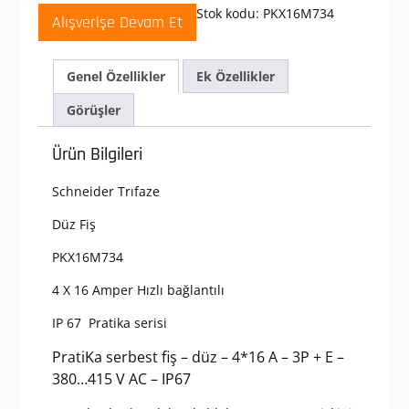
380-
Stok kodu:
PKX16M734
Alışverişe Devam Et
415
V
AC
Genel Özellikler
Ek Özellikler
4x16A
3P+T
Görüşler
Trifaze
IP67
Ürün Bilgileri
Hızlı
Bağlantılı
Schneider Trıfaze
Düz
Fiş
Düz Fiş
adet
PKX16M734
4 X 16 Amper Hızlı bağlantılı
IP 67 Pratika serisi
PratiKa serbest fiş – düz – 4*16 A – 3P + E –
380…415 V AC – IP67