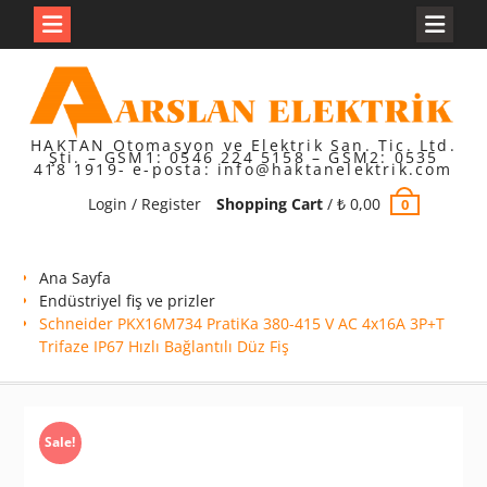
Skip
to
content
HAKTAN Otomasyon ve Elektrik San. Tic. Ltd.
Şti. – GSM1: 0546 224 5158 – GSM2: 0535
418 1919- e-posta: info@haktanelektrik.com
Login / Register
Shopping Cart
/
₺
0,00
0
Ana Sayfa
Endüstriyel fiş ve prizler
Schneider PKX16M734 PratiKa 380-415 V AC 4x16A 3P+T
Trifaze IP67 Hızlı Bağlantılı Düz Fiş
Sale!