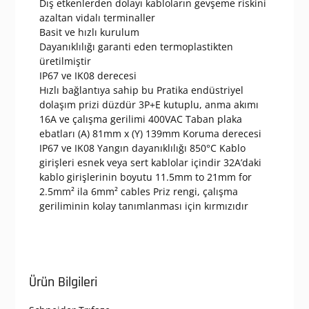
Dış etkenlerden dolayı kabloların gevşeme riskini
azaltan vidalı terminaller
Basit ve hızlı kurulum
Dayanıklılığı garanti eden termoplastikten
üretilmiştir
IP67 ve IK08 derecesi
Hızlı bağlantıya sahip bu Pratika endüstriyel
dolaşım prizi düzdür 3P+E kutuplu, anma akımı
16A ve çalışma gerilimi 400VAC Taban plaka
ebatları (A) 81mm x (Y) 139mm Koruma derecesi
IP67 ve IK08 Yangın dayanıklılığı 850°C Kablo
girişleri esnek veya sert kablolar içindir 32A’daki
kablo girişlerinin boyutu 11.5mm to 21mm for
2.5mm² ila 6mm² cables Priz rengi, çalışma
geriliminin kolay tanımlanması için kırmızıdır
Ürün Bilgileri