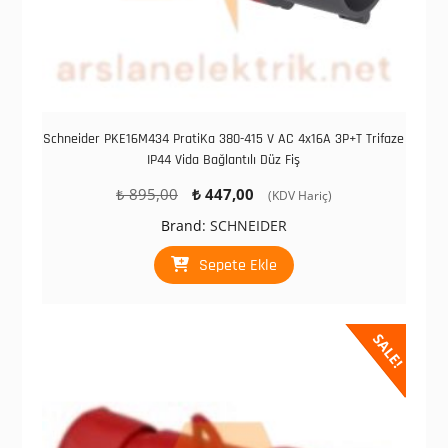
Schneider PKE16M434 PratiKa 380-415 V AC 4x16A 3P+T Trifaze
IP44 Vida Bağlantılı Düz Fiş
Orijinal
Şu
₺
895,00
₺
447,00
(KDV Hariç)
fiyat:
andaki
Brand:
SCHNEIDER
₺ 895,00.
fiyat:
₺ 447,00.
Sepete Ekle
SALE!