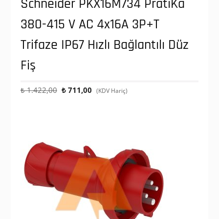
Schneider PKX16M734 PratiKa
380-415 V AC 4x16A 3P+T
Trifaze IP67 Hızlı Bağlantılı Düz
Fiş
Orijinal
Şu
₺
1.422,00
₺
711,00
(KDV Hariç)
fiyat:
andaki
₺ 1.422,00.
fiyat:
₺ 711,00.