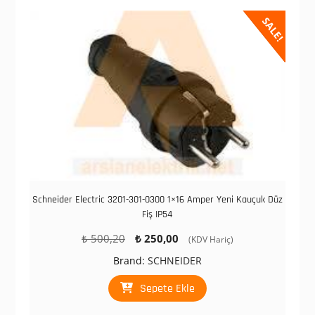
SALE!
Schneider Electric 3201-301-0300 1×16 Amper Yeni Kauçuk Düz
Fiş IP54
Orijinal
Şu
₺
500,20
₺
250,00
(KDV Hariç)
fiyat:
andaki
Brand:
SCHNEIDER
₺ 500,20.
fiyat:
₺ 250,00.
Sepete Ekle