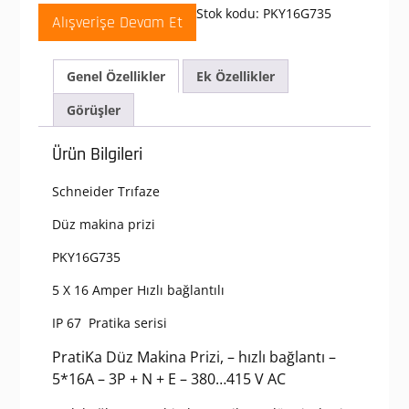
380-
Stok kodu:
PKY16G735
Alışverişe Devam Et
415V
AC
5x16A
Genel Özellikler
Ek Özellikler
3P+N+E
Trifaze
Görüşler
IP67
Hızlı
Ürün Bilgileri
Bağlantılı
Düz
Schneider Trıfaze
Makine
Prizi
Düz makina prizi
adet
PKY16G735
5 X 16 Amper Hızlı bağlantılı
IP 67 Pratika serisi
PratiKa Düz Makina Prizi, – hızlı bağlantı –
5*16A – 3P + N + E – 380…415 V AC