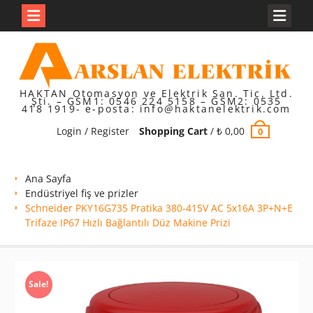
Skip
to
content
HAKTAN Otomasyon ve Elektrik San. Tic. Ltd.
Şti. – GSM1: 0546 224 5158 – GSM2: 0535
418 1919- e-posta: info@haktanelektrik.com
Login / Register
Shopping Cart
/
₺
0,00
0
Ana Sayfa
Endüstriyel fiş ve prizler
Schneider PKY16G735 Pratika 380-415V AC 5x16A 3P+N+E
Trifaze IP67 Hızlı Bağlantılı Düz Makine Prizi
Sale!