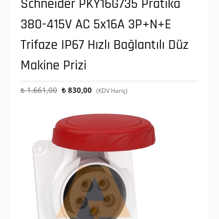
Schneider PKY16G735 Pratika
380-415V AC 5x16A 3P+N+E
Trifaze IP67 Hızlı Bağlantılı Düz
Makine Prizi
Orijinal
Şu
₺
1.661,00
₺
830,00
(KDV Hariç)
fiyat:
andaki
₺ 1.661,00.
fiyat:
₺ 830,00.