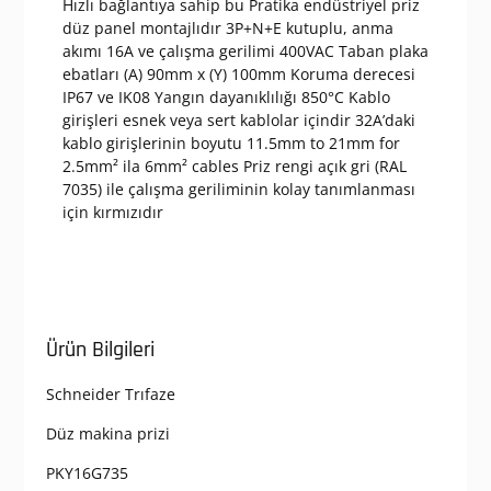
Hızlı bağlantıya sahip bu Pratika endüstriyel priz
düz panel montajlıdır 3P+N+E kutuplu, anma
akımı 16A ve çalışma gerilimi 400VAC Taban plaka
ebatları (A) 90mm x (Y) 100mm Koruma derecesi
IP67 ve IK08 Yangın dayanıklılığı 850°C Kablo
girişleri esnek veya sert kablolar içindir 32A’daki
kablo girişlerinin boyutu 11.5mm to 21mm for
2.5mm² ila 6mm² cables Priz rengi açık gri (RAL
7035) ile çalışma geriliminin kolay tanımlanması
için kırmızıdır
Ürün Bilgileri
Schneider Trıfaze
Düz makina prizi
PKY16G735