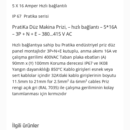
5 X 16 Amper Hızlı bağlantılı
IP 67 Pratika serisi
PratiKa Düz Makina Prizi, – hızlı bağlantı – 5*16A
– 3P + N + E – 380…415 V AC
Hızlı bağlantıya sahip bu Pratika endüstriyel priz düz
panel montajlıdır 3P+N+E kutuplu, anma akımı 16A ve
çalışma gerilimi 400VAC Taban plaka ebatları (A)
90mm x (Y) 100mm Koruma derecesi IP67 ve IK08
Yangın dayanıklılığı 850°C Kablo girişleri esnek veya
sert kablolar içindir 32A’daki kablo girişlerinin boyutu
11.5mm to 21mm for 2.5mm² ila 6mm² cables Priz
rengi açık gri (RAL 7035) ile çalışma geriliminin kolay
tanımlanması için kırmızıdır
İlgili ürünler