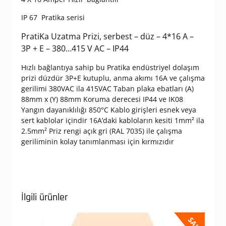
IP 67 Pratika serisi
PratiKa Uzatma Prizi, serbest – düz – 4*16 A –
3P + E – 380…415 V AC – IP44
Hızlı bağlantıya sahip bu Pratika endüstriyel dolaşım
prizi düzdür 3P+E kutuplu, anma akımı 16A ve çalışma
gerilimi 380VAC ila 415VAC Taban plaka ebatları (A)
88mm x (Y) 88mm Koruma derecesi IP44 ve IK08
Yangın dayanıklılığı 850°C Kablo girişleri esnek veya
sert kablolar içindir 16A’daki kabloların kesiti 1mm² ila
2.5mm² Priz rengi açık gri (RAL 7035) ile çalışma
geriliminin kolay tanımlanması için kırmızıdır
İlgili ürünler
SALE!