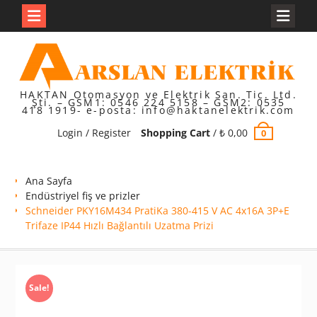
Skip
to
content
HAKTAN Otomasyon ve Elektrik San. Tic. Ltd.
Şti. – GSM1: 0546 224 5158 – GSM2: 0535
418 1919- e-posta: info@haktanelektrik.com
Login / Register
Shopping Cart
/
₺
0,00
0
Ana Sayfa
Endüstriyel fiş ve prizler
Schneider PKY16M434 PratiKa 380-415 V AC 4x16A 3P+E
Trifaze IP44 Hızlı Bağlantılı Uzatma Prizi
Sale!