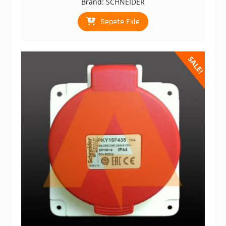
Brand:
SCHNEIDER
₺ 498,00.
fiyat:
₺ 249,00.
Sepete Ekle
SALE!