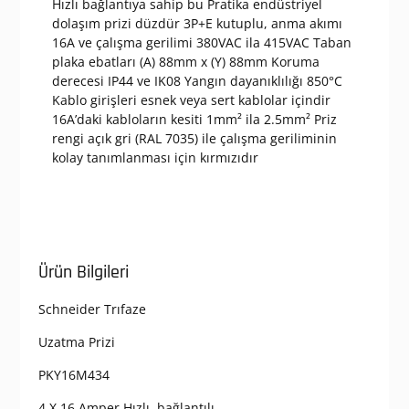
Hızlı bağlantıya sahip bu Pratika endüstriyel
dolaşım prizi düzdür 3P+E kutuplu, anma akımı
16A ve çalışma gerilimi 380VAC ila 415VAC Taban
plaka ebatları (A) 88mm x (Y) 88mm Koruma
derecesi IP44 ve IK08 Yangın dayanıklılığı 850°C
Kablo girişleri esnek veya sert kablolar içindir
16A’daki kabloların kesiti 1mm² ila 2.5mm² Priz
rengi açık gri (RAL 7035) ile çalışma geriliminin
kolay tanımlanması için kırmızıdır
Ürün Bilgileri
Schneider Trıfaze
Uzatma Prizi
PKY16M434
4 X 16 Amper Hızlı bağlantılı