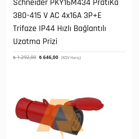
Schneider PKY16M434 PratiKa
380-415 V AC 4x16A 3P+E
Trifaze IP44 Hızlı Bağlantılı
Uzatma Prizi
Orijinal
Şu
₺
1.292,00
₺
646,00
(KDV Hariç)
fiyat:
andaki
₺ 1.292,00.
fiyat:
₺ 646,00.