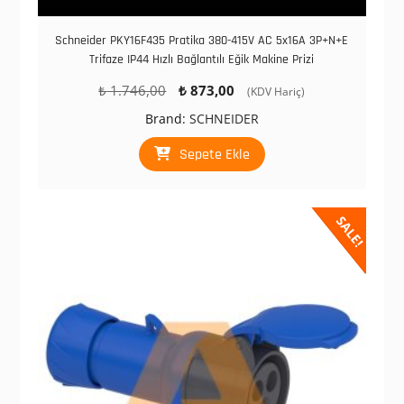
Schneider PKY16F435 Pratika 380-415V AC 5x16A 3P+N+E
Trifaze IP44 Hızlı Bağlantılı Eğik Makine Prizi
Orijinal
Şu
₺
1.746,00
₺
873,00
(KDV Hariç)
fiyat:
andaki
Brand:
SCHNEIDER
₺ 1.746,00.
fiyat:
₺ 873,00.
Sepete Ekle
SALE!