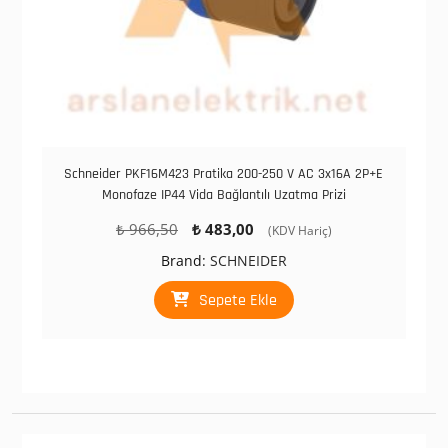
Schneider PKF16M423 Pratika 200-250 V AC 3x16A 2P+E
Monofaze IP44 Vida Bağlantılı Uzatma Prizi
Orijinal
Şu
₺
966,50
₺
483,00
(KDV Hariç)
fiyat:
andaki
Brand:
SCHNEIDER
₺ 966,50.
fiyat:
₺ 483,00.
Sepete Ekle