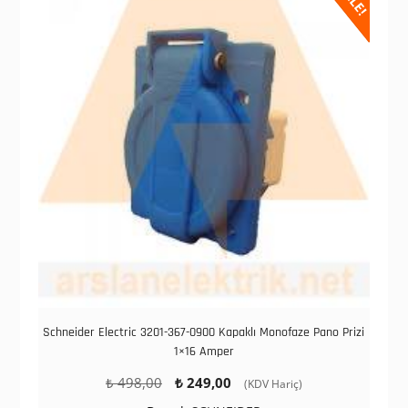
Schneider Electric 3201-367-0900 Kapaklı Monofaze Pano Prizi
1×16 Amper
Orijinal
Şu
₺
498,00
₺
249,00
(KDV Hariç)
fiyat:
andaki