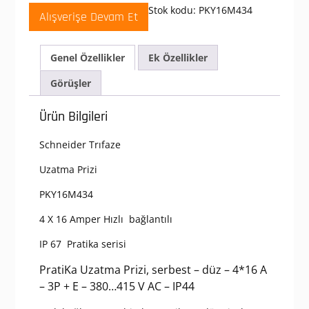
380-
Stok kodu:
PKY16M434
Alışverişe Devam Et
415
V
AC
Genel Özellikler
Ek Özellikler
4x16A
3P+E
Görüşler
Trifaze
IP44
Ürün Bilgileri
Hızlı
Bağlantılı
Schneider Trıfaze
Uzatma
Prizi
Uzatma Prizi
adet
PKY16M434
4 X 16 Amper Hızlı bağlantılı
IP 67 Pratika serisi
PratiKa Uzatma Prizi, serbest – düz – 4*16 A
– 3P + E – 380…415 V AC – IP44