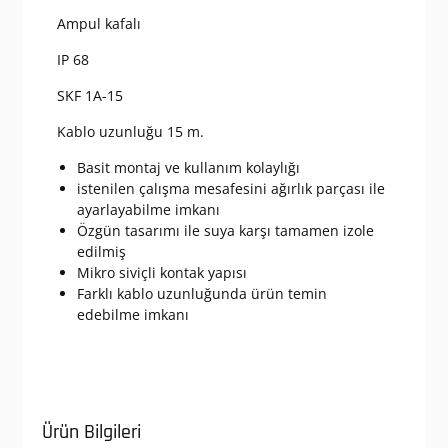
Ağırlıklı
Seviye
Ampul kafalı
Kontrol
IP 68
Flatörü
adet
SKF 1A-15
Kablo uzunluğu 15 m.
Basit montaj ve kullanım kolaylığı
istenilen çalışma mesafesini ağırlık parçası ile
ayarlayabilme imkanı
Özgün tasarımı ile suya karşı tamamen izole
edilmiş
Mikro siviçli kontak yapısı
Farklı kablo uzunluğunda ürün temin
edebilme imkanı
Ürün Bilgileri