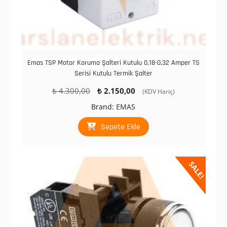
Emas TSP Motor Koruma Şalteri Kutulu 0,18-0,32 Amper TS
Serisi Kutulu Termik Şalter
Orijinal
Şu
₺
4.300,00
₺
2.150,00
(KDV Hariç)
fiyat:
andaki
Brand:
EMAS
₺ 4.300,00.
fiyat:
₺ 2.150,00.
Sepete Ekle
SALE!