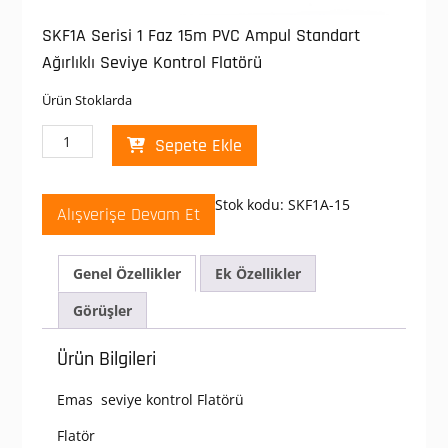
SKF1A Serisi 1 Faz 15m PVC Ampul Standart
Ağırlıklı Seviye Kontrol Flatörü
Ürün Stoklarda
Emas
Sepete Ekle
SKF
1A-
15
Stok kodu:
SKF1A-15
Alışverişe Devam Et
Ampul
Kafalı
Flatör
Genel Özellikler
Ek Özellikler
SKF1A
Serisi
Görüşler
1
Faz
Ürün Bilgileri
15m
PVC
Emas seviye kontrol Flatörü
Ampul
Standart
Flatör