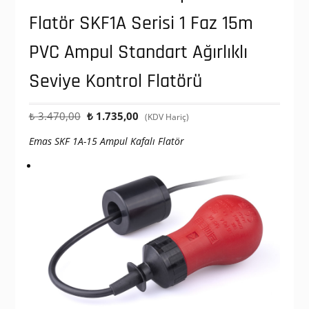
Flatör SKF1A Serisi 1 Faz 15m
PVC Ampul Standart Ağırlıklı
Seviye Kontrol Flatörü
Orijinal
Şu
₺
3.470,00
₺
1.735,00
(KDV Hariç)
fiyat:
andaki
Emas SKF 1A-15 Ampul Kafalı Flatör
₺ 3.470,00.
fiyat:
₺ 1.735,00.