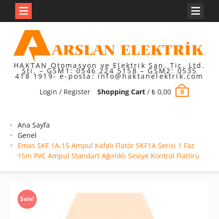
Skip
to
content
HAKTAN Otomasyon ve Elektrik San. Tic. Ltd.
Şti. – GSM1: 0546 224 5158 – GSM2: 0535
418 1919- e-posta: info@haktanelektrik.com
Login / Register
Shopping Cart
/
₺
0,00
0
Ana Sayfa
Genel
Emas SKF 1A-15 Ampul Kafalı Flatör SKF1A Serisi 1 Faz
15m PVC Ampul Standart Ağırlıklı Seviye Kontrol Flatörü
Sale!