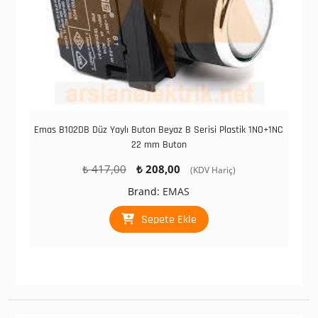
Emas B102DB Düz Yaylı Buton Beyaz B Serisi Plastik 1NO+1NC
22 mm Buton
Orijinal
Şu
₺
417,00
₺
208,00
(KDV Hariç)
fiyat:
andaki
Brand:
EMAS
₺ 417,00.
fiyat:
₺ 208,00.
Sepete Ekle