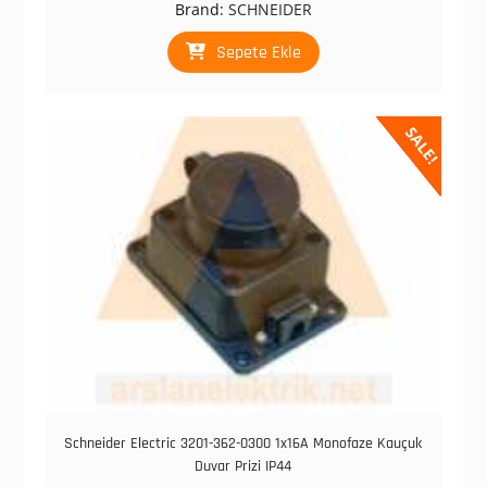
Brand:
SCHNEIDER
₺ 966,50.
fiyat:
₺ 483,00.
Sepete Ekle
SALE!
Schneider Electric 3201-362-0300 1x16A Monofaze Kauçuk
Duvar Prizi IP44