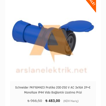
SALE!
Schneider PKF16M423 Pratika 200-250 V AC 3x16A 2P+E
Monofaze IP44 Vida Bağlantılı Uzatma Prizi
Orijinal
Şu
₺
966,50
₺
483,00
(KDV Hariç)
fiyat:
andaki