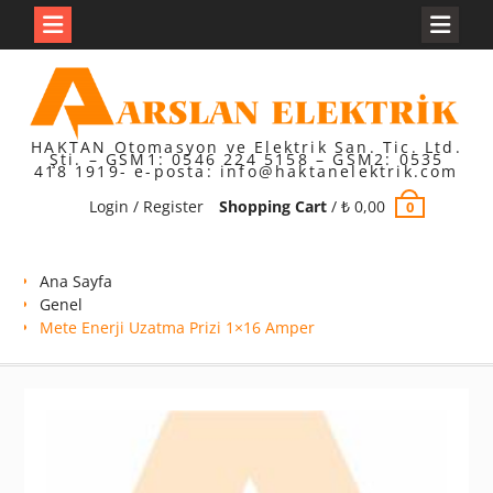
Skip
to
content
HAKTAN Otomasyon ve Elektrik San. Tic. Ltd.
Şti. – GSM1: 0546 224 5158 – GSM2: 0535
418 1919- e-posta: info@haktanelektrik.com
Login / Register
Shopping Cart
/
₺
0,00
0
Ana Sayfa
Genel
Mete Enerji Uzatma Prizi 1×16 Amper