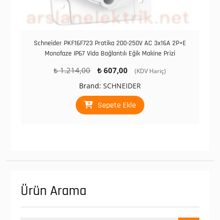
Schneider PKF16F723 Pratika 200-250V AC 3x16A 2P+E
Monofaze IP67 Vida Bağlantılı Eğik Makine Prizi
Orijinal
Şu
₺
1.214,00
₺
607,00
(KDV Hariç)
fiyat:
andaki
Brand:
SCHNEIDER
₺ 1.214,00.
fiyat:
₺ 607,00.
Sepete Ekle
Ürün Arama