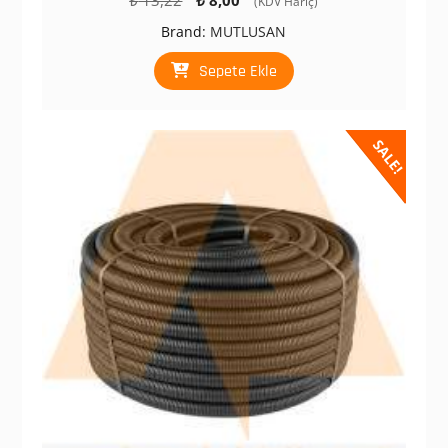
(KDV Hariç)
fiyat:
andaki
Brand:
MUTLUSAN
₺ 13,22.
fiyat:
₺ 8,00.
Sepete Ekle
SALE!