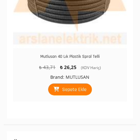
Mutlusan 40 Lık Plastik Spral Telli
Orijinal
Şu
₺
43,71
₺
26,25
(KDV Hariç)
fiyat:
andaki
Brand:
MUTLUSAN
₺ 43,71.
fiyat:
₺ 26,25.
Sepete Ekle