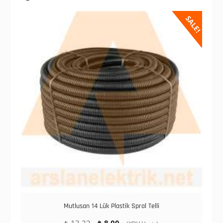
SALE!
Mutlusan 14 Lük Plastik Spral Telli
Orijinal
Şu
₺
13,22
₺
8,00