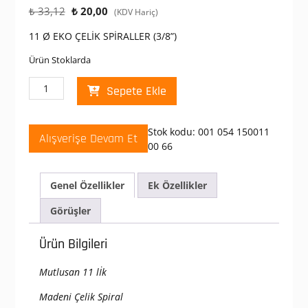
Orijinal
Şu
₺
33,12
₺
20,00
(KDV Hariç)
fiyat:
andaki
11 Ø EKO ÇELİK SPİRALLER (3/8”)
₺ 33,12.
fiyat:
₺ 20,00.
Ürün Stoklarda
Mutlusan
Sepete Ekle
11
Lik
Çelik
Stok kodu:
001 054 150011
Alışverişe Devam Et
Spiral
00 66
adet
Genel Özellikler
Ek Özellikler
Görüşler
Ürün Bilgileri
Mutlusan 11 lİk
Madeni Çelik Spiral