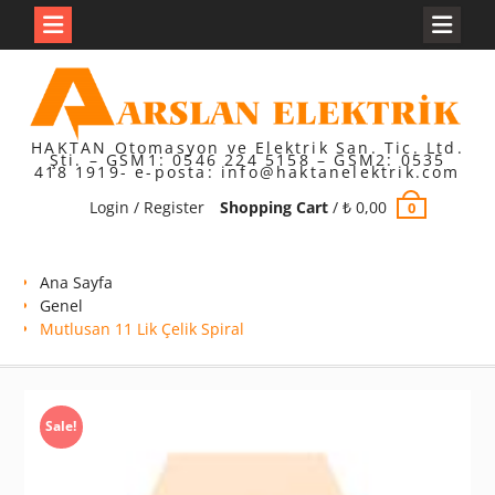
Skip
to
content
HAKTAN Otomasyon ve Elektrik San. Tic. Ltd.
Şti. – GSM1: 0546 224 5158 – GSM2: 0535
418 1919- e-posta: info@haktanelektrik.com
Login / Register
Shopping Cart
/
₺
0,00
0
Ana Sayfa
Genel
Mutlusan 11 Lik Çelik Spiral
Sale!