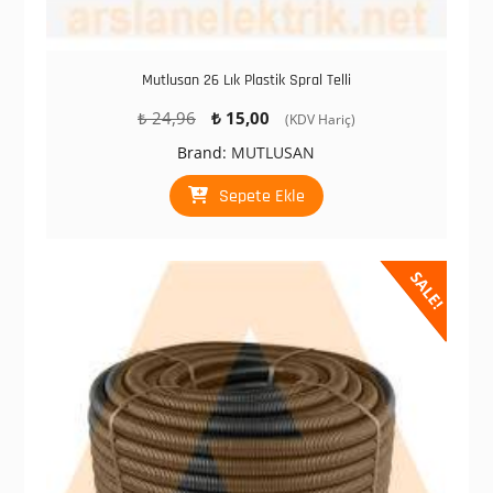
Mutlusan 26 Lık Plastik Spral Telli
Orijinal
Şu
₺
24,96
₺
15,00
(KDV Hariç)
fiyat:
andaki
Brand:
MUTLUSAN
₺ 24,96.
fiyat:
₺ 15,00.
Sepete Ekle
SALE!