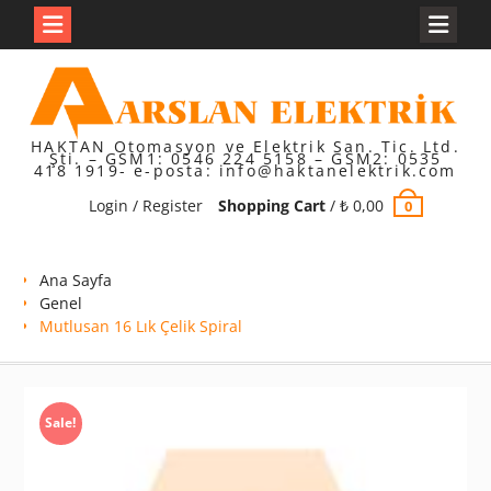
Skip
to
content
HAKTAN Otomasyon ve Elektrik San. Tic. Ltd.
Şti. – GSM1: 0546 224 5158 – GSM2: 0535
418 1919- e-posta: info@haktanelektrik.com
Login / Register
Shopping Cart
/
₺
0,00
0
Ana Sayfa
Genel
Mutlusan 16 Lık Çelik Spiral
Sale!