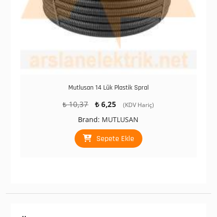
Mutlusan 14 Lük Plastik Spral
Orijinal
Şu
₺
10,37
₺
6,25
(KDV Hariç)
fiyat:
andaki
Brand:
MUTLUSAN
₺ 10,37.
fiyat:
₺ 6,25.
Sepete Ekle