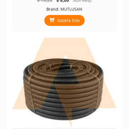
(KDV Hariç)
fiyat:
andaki
Brand:
MUTLUSAN
₺ 13,22.
fiyat:
₺ 8,00.
Sepete Ekle