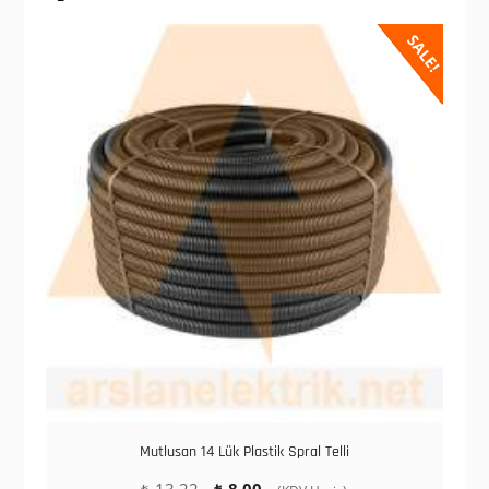
SALE!
Mutlusan 14 Lük Plastik Spral Telli
Orijinal
Şu
₺
13,22
₺
8,00