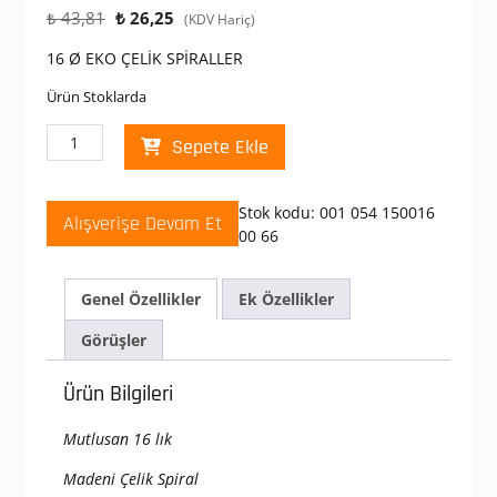
Orijinal
Şu
₺
43,81
₺
26,25
(KDV Hariç)
fiyat:
andaki
16 Ø EKO ÇELİK SPİRALLER
₺ 43,81.
fiyat:
₺ 26,25.
Ürün Stoklarda
Mutlusan
Sepete Ekle
16
Lık
Çelik
Stok kodu:
001 054 150016
Alışverişe Devam Et
Spiral
00 66
adet
Genel Özellikler
Ek Özellikler
Görüşler
Ürün Bilgileri
Mutlusan 16 lık
Madeni Çelik Spiral