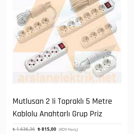
Mutlusan 2 li Topraklı 5 Metre
Kablolu Anahtarlı Grup Priz
Orijinal
Şu
₺
1.636,36
₺
815,00
(KDV Hariç)