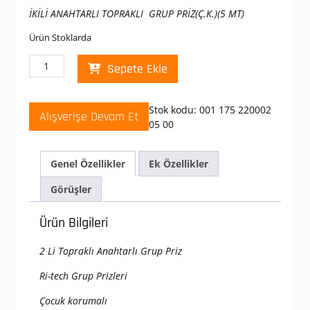
fiyat:
andaki
İKİLİ ANAHTARLI TOPRAKLI GRUP PRİZ(Ç.K.)(5 MT)
₺ 1.636,36.
fiyat:
₺ 815,00.
Ürün Stoklarda
Mutlusan
Sepete Ekle
2
li
Topraklı
Stok kodu:
001 175 220002
Alışverişe Devam Et
5
05 00
Metre
Kablolu
Anahtarlı
Genel Özellikler
Ek Özellikler
Grup
Görüşler
Priz
adet
Ürün Bilgileri
2 Li Topraklı Anahtarlı Grup Priz
Ri-tech Grup Prizleri
Çocuk korumalı