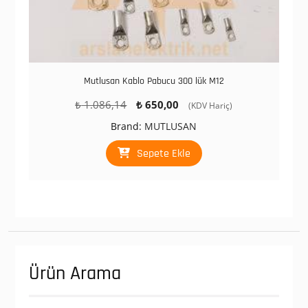
Mutlusan Kablo Pabucu 300 lük M12
Orijinal
Şu
₺
1.086,14
₺
650,00
(KDV Hariç)
fiyat:
andaki
Brand:
MUTLUSAN
₺ 1.086,14.
fiyat:
₺ 650,00.
Sepete Ekle
Ürün Arama