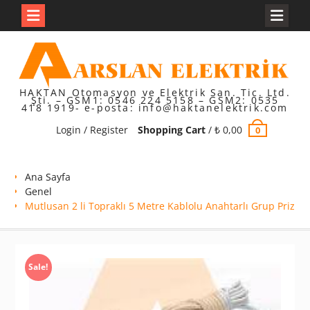
Skip
to
content
HAKTAN Otomasyon ve Elektrik San. Tic. Ltd.
Şti. – GSM1: 0546 224 5158 – GSM2: 0535
418 1919- e-posta: info@haktanelektrik.com
Login / Register
Shopping Cart
/
₺
0,00
0
Ana Sayfa
Genel
Mutlusan 2 li Topraklı 5 Metre Kablolu Anahtarlı Grup Priz
Sale!