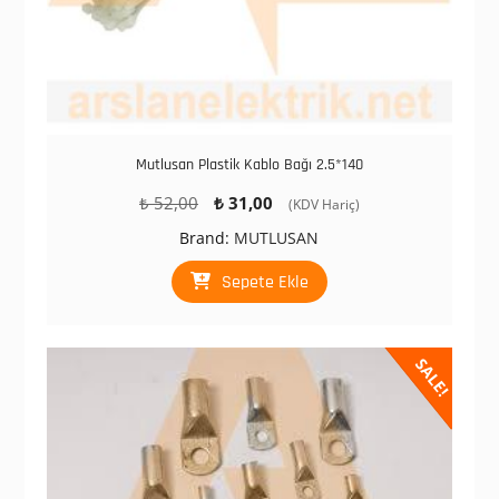
Mutlusan Plastik Kablo Bağı 2.5*140
Orijinal
Şu
₺
52,00
₺
31,00
(KDV Hariç)
fiyat:
andaki
Brand:
MUTLUSAN
₺ 52,00.
fiyat:
₺ 31,00.
Sepete Ekle
SALE!