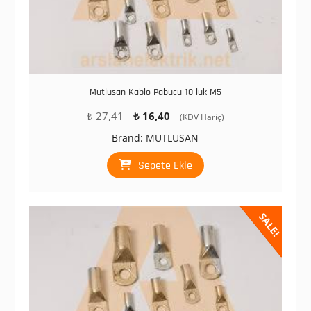
Mutlusan Kablo Pabucu 10 luk M5
Orijinal
Şu
₺
27,41
₺
16,40
(KDV Hariç)
fiyat:
andaki
Brand:
MUTLUSAN
₺ 27,41.
fiyat:
₺ 16,40.
Sepete Ekle
SALE!