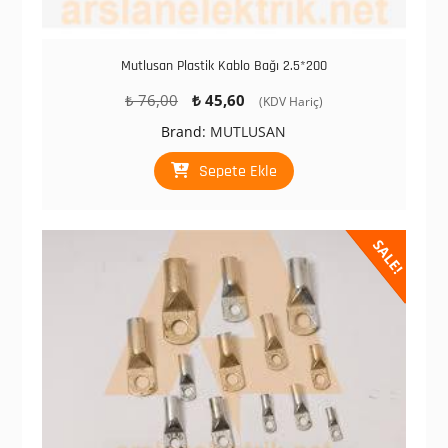
Mutlusan Plastik Kablo Bağı 2.5*200
Orijinal
Şu
₺
76,00
₺
45,60
(KDV Hariç)
fiyat:
andaki
Brand:
MUTLUSAN
₺ 76,00.
fiyat:
₺ 45,60.
Sepete Ekle
SALE!