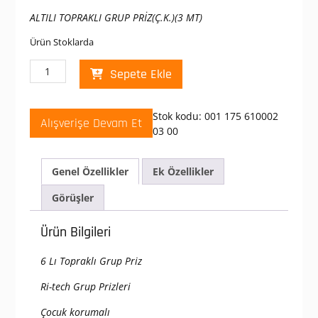
fiyat:
andaki
ALTILI TOPRAKLI GRUP PRİZ(Ç.K.)(3 MT)
₺ 1.636,36.
fiyat:
₺ 800,00.
Ürün Stoklarda
Mutlusan
Sepete Ekle
6
lı
Topraklı
Stok kodu:
001 175 610002
Alışverişe Devam Et
Grup
03 00
Priz
3
Metre
Genel Özellikler
Ek Özellikler
Kablolu
Görüşler
adet
Ürün Bilgileri
6 Lı Topraklı Grup Priz
Ri-tech Grup Prizleri
Çocuk korumalı