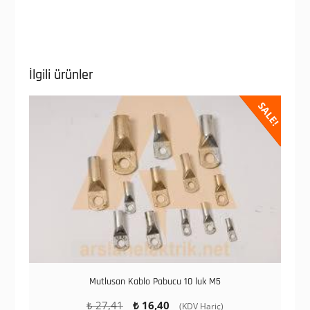
İlgili ürünler
SALE!
Mutlusan Kablo Pabucu 10 luk M5
Orijinal
Şu
₺
27,41
₺
16,40
(KDV Hariç)