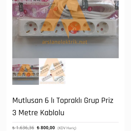
Mutlusan 6 lı Topraklı Grup Priz
3 Metre Kablolu
Orijinal
Şu
₺
1.636,36
₺
800,00
(KDV Hariç)