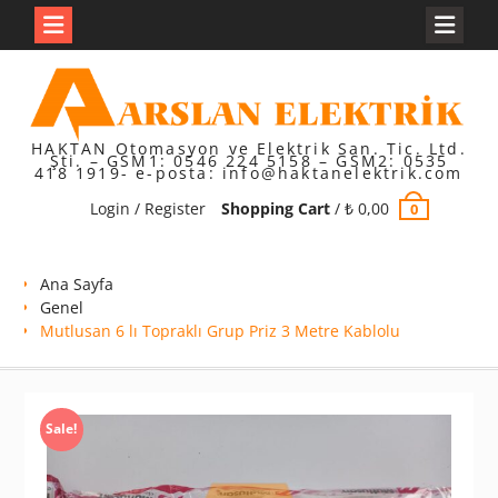
Skip
to
content
HAKTAN Otomasyon ve Elektrik San. Tic. Ltd.
Şti. – GSM1: 0546 224 5158 – GSM2: 0535
418 1919- e-posta: info@haktanelektrik.com
Login / Register
Shopping Cart
/
₺
0,00
0
Ana Sayfa
Genel
Mutlusan 6 lı Topraklı Grup Priz 3 Metre Kablolu
Sale!