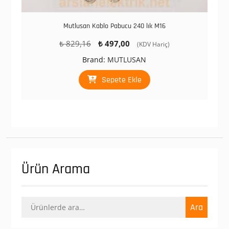
Mutlusan Kablo Pabucu 240 lık M16
Orijinal
Şu
₺
829,16
₺
497,00
(KDV Hariç)
fiyat:
andaki
Brand:
MUTLUSAN
₺ 829,16.
fiyat:
₺ 497,00.
Sepete Ekle
Ürün Arama
Ara:
Ara