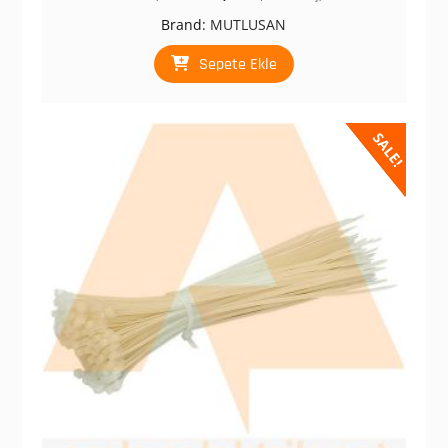
fiyat:
andaki
Brand:
MUTLUSAN
₺ 27,41.
fiyat:
₺ 16,40.
Sepete Ekle
SALE!