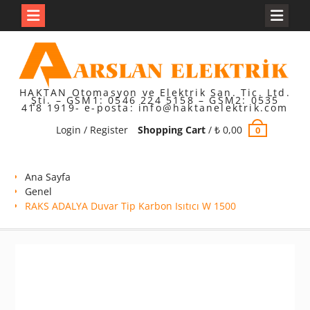
Skip
to
content
HAKTAN Otomasyon ve Elektrik San. Tic. Ltd.
Şti. – GSM1: 0546 224 5158 – GSM2: 0535
418 1919- e-posta: info@haktanelektrik.com
Login / Register
Shopping Cart
/
₺
0,00
0
Ana Sayfa
Genel
RAKS ADALYA Duvar Tip Karbon Isıtıcı W 1500