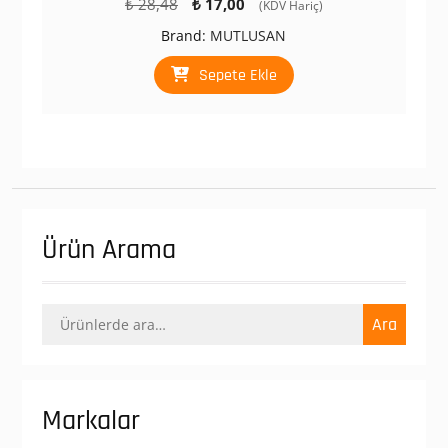
Orijinal
Şu
₺
28,48
₺
17,00
(KDV Hariç)
fiyat:
andaki
Brand:
MUTLUSAN
₺ 28,48.
fiyat:
₺ 17,00.
Sepete Ekle
Ürün Arama
Ara:
Ara
Markalar