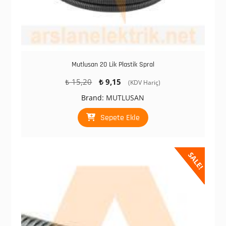
Mutlusan 20 Lik Plastik Spral
Orijinal
Şu
₺
15,20
₺
9,15
(KDV Hariç)
fiyat:
andaki
Brand:
MUTLUSAN
₺ 15,20.
fiyat:
₺ 9,15.
Sepete Ekle
SALE!