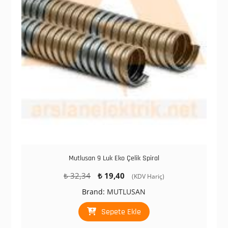
Mutlusan 9 Luk Eko Çelik Spiral
Orijinal
Şu
₺
32,34
₺
19,40
(KDV Hariç)
fiyat:
andaki
Brand:
MUTLUSAN
₺ 32,34.
fiyat:
₺ 19,40.
Sepete Ekle