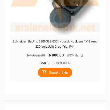
Schneider Electric 3201-366-0301 Kauçuk Kablosuz 1X16 Amp
220 Volt Üçlü Grup Priz IP44
Orijinal
Şu
₺
1.602,00
₺
800,00
(KDV Hariç)
fiyat:
andaki
Brand:
SCHNEIDER
₺ 1.602,00.
fiyat:
₺ 800,00.
Sepete Ekle