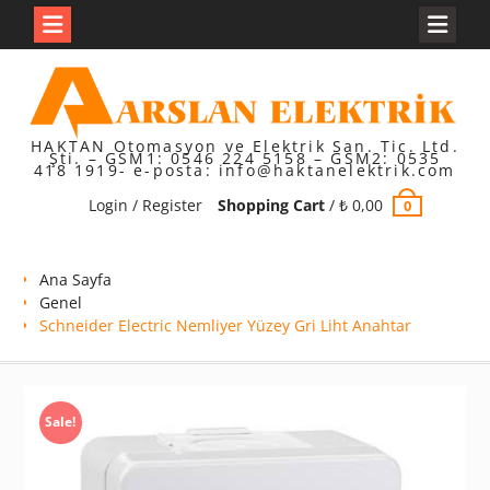
Skip
to
content
HAKTAN Otomasyon ve Elektrik San. Tic. Ltd.
Şti. – GSM1: 0546 224 5158 – GSM2: 0535
418 1919- e-posta: info@haktanelektrik.com
Login / Register
Shopping Cart
/
₺
0,00
0
Ana Sayfa
Genel
Schneider Electric Nemliyer Yüzey Gri Liht Anahtar
Sale!