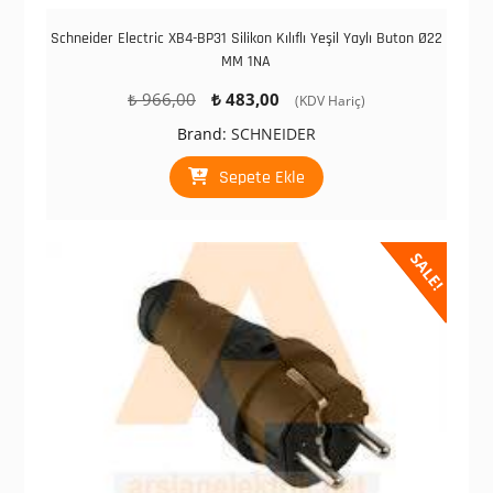
Schneider Electric XB4-BP31 Silikon Kılıflı Yeşil Yaylı Buton Ø22
MM 1NA
Orijinal
Şu
₺
966,00
₺
483,00
(KDV Hariç)
fiyat:
andaki
Brand:
SCHNEIDER
₺ 966,00.
fiyat:
₺ 483,00.
Sepete Ekle
SALE!