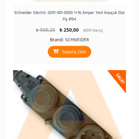
Schneider Electric 3201-301-0300 1×16 Amper Yeni Kauçuk Düz
Fiş IP54
Orijinal
Şu
₺
500,20
₺
250,00
(KDV Hariç)
fiyat:
andaki
Brand:
SCHNEIDER
₺ 500,20.
fiyat:
₺ 250,00.
Sepete Ekle
SALE!