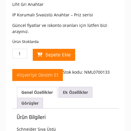
Liht Gri Anahtar
IP Korumalı Sıvaüstü Anahtar – Priz serisi
Güncel fiyatlar ve iskonto oranları için lütfen bizi
arayınız.
Ürün Stoklarda
Schneider
Sepete Ekle
Electric
Nemliyer
Yüzey
Stok kodu:
NML0700133
Alışverişe Devam Et
Gri
Liht
Anahtar
Genel Özellikler
Ek Özellikler
adet
Görüşler
Ürün Bilgileri
Schneider Sıva Üstü