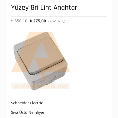
Yüzey Gri Liht Anahtar
Orijinal
Şu
₺
550,10
₺
275,00
(KDV Hariç)
fiyat:
andaki
₺ 550,10.
fiyat:
₺ 275,00.
Schneider Electric
Sıva Üstü Nemliyer