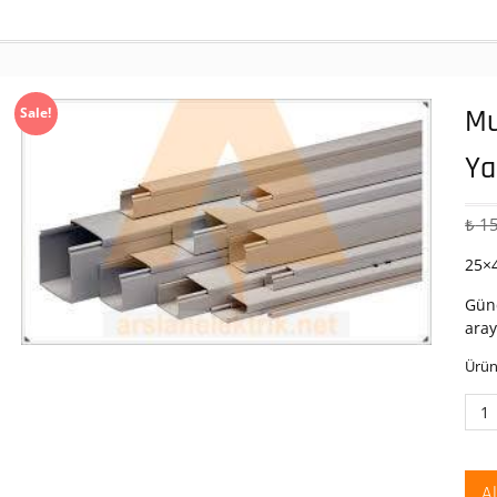
Mu
Sale!
Ya
₺
15
25×
Günc
aray
Ürün
Mut
25X
Plas
Yapı
A