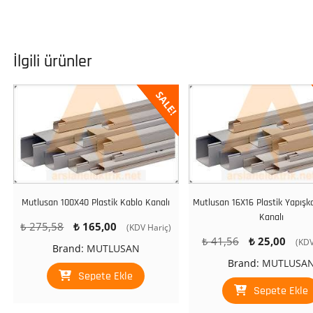
İlgili ürünler
SALE!
Mutlusan 100X40 Plastik Kablo Kanalı
Mutlusan 16X16 Plastik Yapışk
Kanalı
Orijinal
Şu
₺
275,58
₺
165,00
(KDV Hariç)
Orijinal
Şu
fiyat:
andaki
₺
41,56
₺
25,00
(KDV
Brand:
MUTLUSAN
fiyat:
and
₺ 275,58.
fiyat:
Brand:
MUTLUSA
₺ 41,56.
fiyat
₺ 165,00.
Sepete Ekle
₺ 25
Sepete Ekle