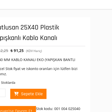
tlusan 25X40 Plastik
pışkanlı Kablo Kanalı
Orijinal
Şu
2,25
₺
91,25
(KDV Hariç)
fiyat:
andaki
40 MM KABLO KANALI EKO (YAPIŞKAN BANTLI
₺ 152,25.
fiyat:
₺ 91,25.
el Stok fiyat ve iskonto oranları için lütfen bizi
ınız.
 Stoklarda
lusan
Sepete Ekle
40
tik
şkanlı
Stok kodu:
001 004 025040
lışverişe Devam Et