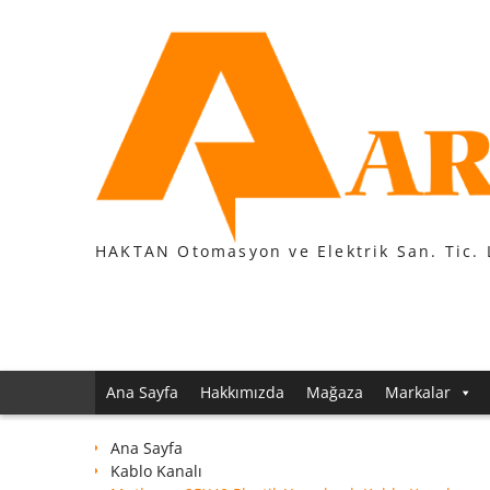
Skip
to
content
HAKTAN Otomasyon ve Elektrik San. Tic. 
Ana Sayfa
Hakkımızda
Mağaza
Markalar
Ana Sayfa
Kablo Kanalı