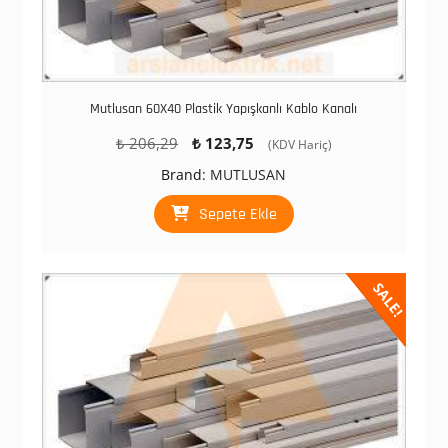
Mutlusan 60X40 Plastik Yapışkanlı Kablo Kanalı
Orijinal
Şu
₺
206,29
₺
123,75
(KDV Hariç)
fiyat:
andaki
Brand:
MUTLUSAN
₺ 206,29.
fiyat:
₺ 123,75.
Sepete Ekle
SALE!