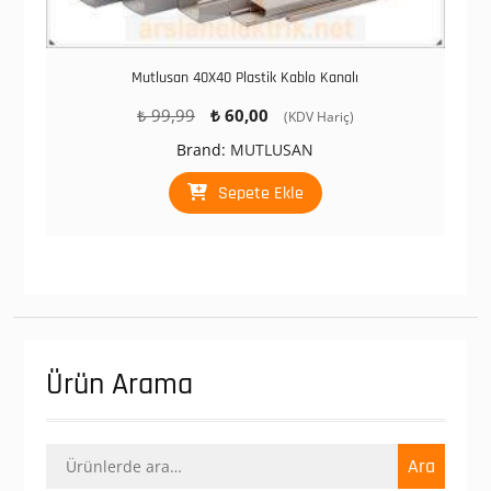
Mutlusan 40X40 Plastik Kablo Kanalı
Orijinal
Şu
₺
99,99
₺
60,00
(KDV Hariç)
fiyat:
andaki
Brand:
MUTLUSAN
₺ 99,99.
fiyat:
₺ 60,00.
Sepete Ekle
Ürün Arama
Ara:
Ara