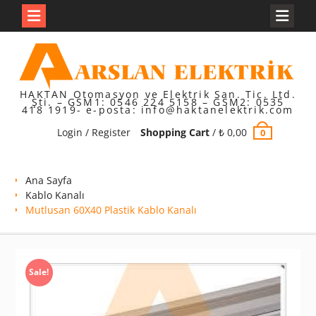
Skip
to
content
HAKTAN Otomasyon ve Elektrik San. Tic. Ltd.
Şti. – GSM1: 0546 224 5158 – GSM2: 0535
418 1919- e-posta: info@haktanelektrik.com
Login / Register
Shopping Cart
/
₺
0,00
0
Ana Sayfa
Kablo Kanalı
Mutlusan 60X40 Plastik Kablo Kanalı
Sale!