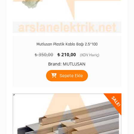
Mutlusan Plastik Kablo Bağı 2.5*100
Orijinal
Şu
₺
350,00
₺
210,00
(KDV Hariç)
fiyat:
andaki
Brand:
MUTLUSAN
₺ 350,00.
fiyat:
₺ 210,00.
Sepete Ekle
SALE!