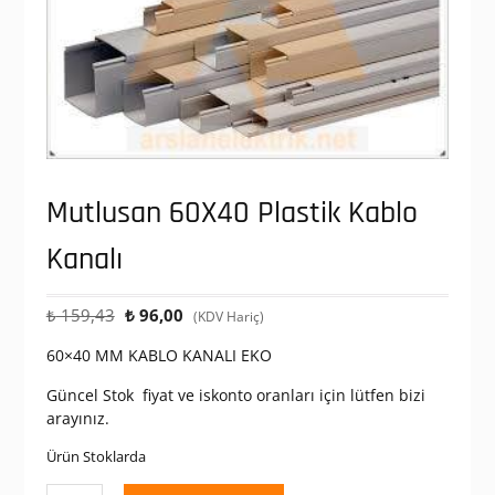
Mutlusan 60X40 Plastik Kablo
Kanalı
Orijinal
Şu
₺
159,43
₺
96,00
(KDV Hariç)
fiyat:
andaki
60×40 MM KABLO KANALI EKO
₺ 159,43.
fiyat:
₺ 96,00.
Güncel Stok fiyat ve iskonto oranları için lütfen bizi
arayınız.
Ürün Stoklarda
Mutlusan