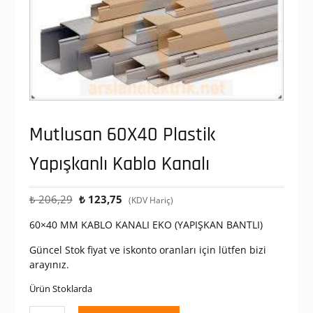
Mutlusan 60X40 Plastik
Yapışkanlı Kablo Kanalı
Orijinal
Şu
₺
206,29
₺
123,75
(KDV Hariç)
fiyat:
andaki
60×40 MM KABLO KANALI EKO (YAPIŞKAN BANTLI)
₺ 206,29.
fiyat:
₺ 123,75.
Güncel Stok fiyat ve iskonto oranları için lütfen bizi
arayınız.
Ürün Stoklarda
Mutlusan