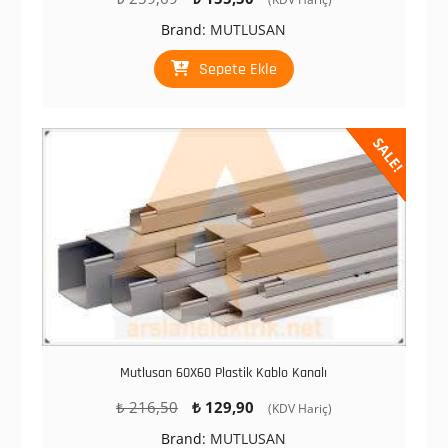
fiyat:
andaki
Brand:
MUTLUSAN
₺ 259,69.
fiyat:
₺ 155,50.
Sepete Ekle
SALE!
Mutlusan 60X60 Plastik Kablo Kanalı
Orijinal
Şu
₺
216,50
₺
129,90
(KDV Hariç)
fiyat:
andaki
Brand:
MUTLUSAN