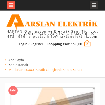
Skip
to
content
HAKTAN Otomasyon ve Elektrik San. Tic. Ltd.
Şti. – GSM1: 0546 224 5158 – GSM2: 0535
418 1919- e-posta: info@haktanelektrik.com
Login / Register
Shopping Cart
/
₺
0,00
0
Ana Sayfa
Kablo Kanalı
Mutlusan 60X40 Plastik Yapışkanlı Kablo Kanalı
Sale!