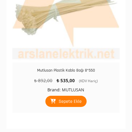
Mutlusan Plastik Kablo Bağı 8*550
Orijinal
Şu
₺
892,00
₺
535,00
(KDV Hariç)
fiyat:
andaki
Brand:
MUTLUSAN
₺ 892,00.
fiyat:
₺ 535,00.
Sepete Ekle