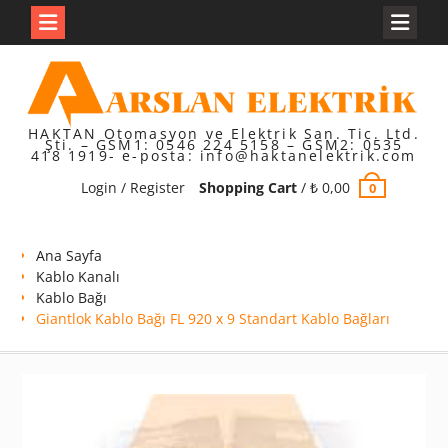
Skip
to
content
HAKTAN Otomasyon ve Elektrik San. Tic. Ltd.
Şti. – GSM1: 0546 224 5158 – GSM2: 0535
418 1919- e-posta: info@haktanelektrik.com
Login / Register
Shopping Cart
/
₺
0,00
0
Ana Sayfa
Kablo Kanalı
Kablo Bağı
Giantlok Kablo Bağı FL 920 x 9 Standart Kablo Bağları