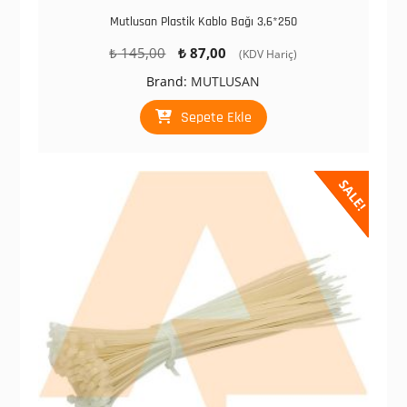
Mutlusan Plastik Kablo Bağı 3,6*250
Orijinal
Şu
₺
145,00
₺
87,00
(KDV Hariç)
fiyat:
andaki
Brand:
MUTLUSAN
₺ 145,00.
fiyat:
₺ 87,00.
Sepete Ekle
SALE!