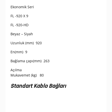
Ekonomik Seri
FL -920 X 9
FL -920-HD
Beyaz – Siyah
Uzunluk (mm) 920
En(mm) 9
Bağlama çapı(mm) 263
Açılma
Mukavemet (kg) 80
Standart Kablo Bağları