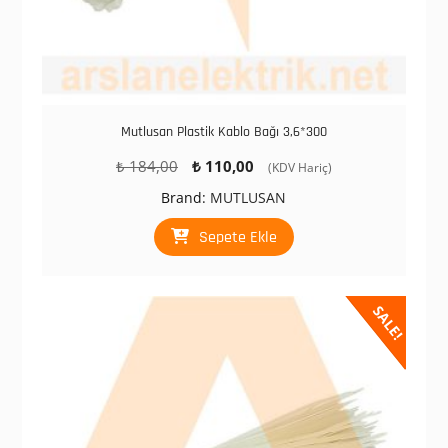
Mutlusan Plastik Kablo Bağı 3,6*300
Orijinal
Şu
₺
184,00
₺
110,00
(KDV Hariç)
fiyat:
andaki
Brand:
MUTLUSAN
₺ 184,00.
fiyat:
₺ 110,00.
Sepete Ekle
SALE!