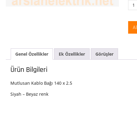
Mut
Plas
Kab
Bağı
A
2.5
ade
Genel Özellikler
Ek Özellikler
Görüşler
Ürün Bilgileri
Mutlusan Kablo Bağı 140 x 2.5
Siyah – Beyaz renk