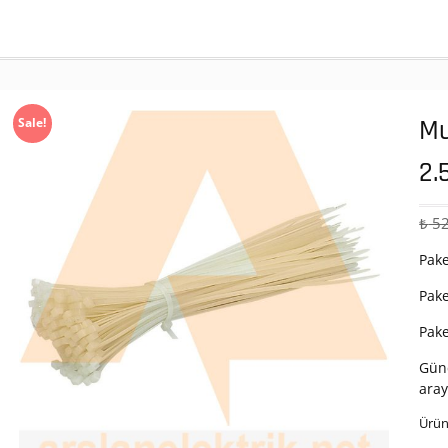
Mu
Sale!
2.
₺
52
Pake
Pake
Pak
Günc
aray
Ürün