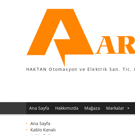
Skip
to
content
HAKTAN Otomasyon ve Elektrik San. Tic. 
Ana Sayfa
Hakkımızda
Mağaza
Markalar
Ana Sayfa
Kablo Kanalı