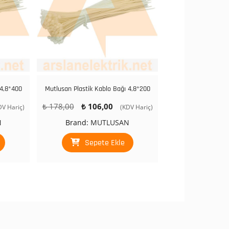
 4,8*400
Mutlusan Plastik Kablo Bağı 4,8*200
Orijinal
Şu
₺
178,00
₺
106,00
DV Hariç)
(KDV Hariç)
daki
fiyat:
andaki
N
Brand:
MUTLUSAN
at:
₺ 178,00.
fiyat:
207,00.
₺ 106,00.
Sepete Ekle