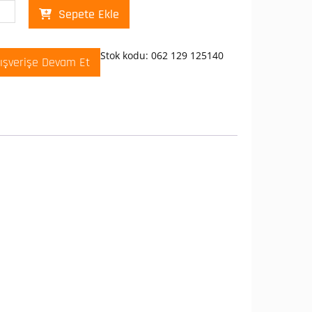
lusan
Sepete Ekle
tik
lo
Stok kodu:
062 129 125140
lışverişe Devam Et
*140
t