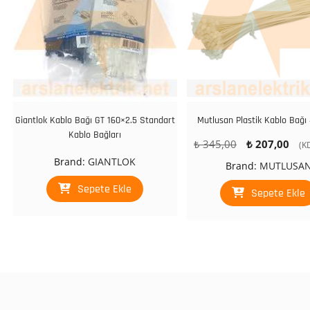
Giantlok Kablo Bağı GT 160×2.5 Standart
Mutlusan Plastik Kablo Bağı
Kablo Bağları
Orijinal
Şu
₺
345,00
₺
207,00
(K
fiyat:
an
Brand:
GIANTLOK
Brand:
MUTLUSA
₺ 345,00.
fiy
Sepete Ekle
₺ 
Sepete Ekle