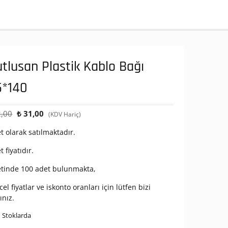
tlusan Plastik Kablo Bağı
5*140
Orijinal
Şu
,00
₺
31,00
(KDV Hariç)
fiyat:
andaki
t olarak satılmaktadır.
₺ 52,00.
fiyat:
₺ 31,00.
t fiyatıdır.
etinde 100 adet bulunmakta,
el fiyatlar ve iskonto oranları için lütfen bizi
ınız.
 Stoklarda