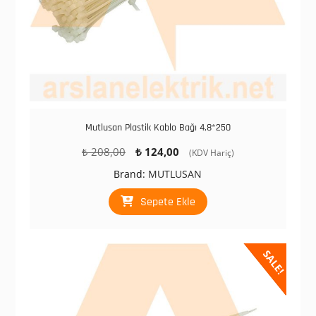
Mutlusan Plastik Kablo Bağı 4,8*250
Orijinal
Şu
₺
208,00
₺
124,00
(KDV Hariç)
fiyat:
andaki
Brand:
MUTLUSAN
₺ 208,00.
fiyat:
₺ 124,00.
Sepete Ekle
SALE!