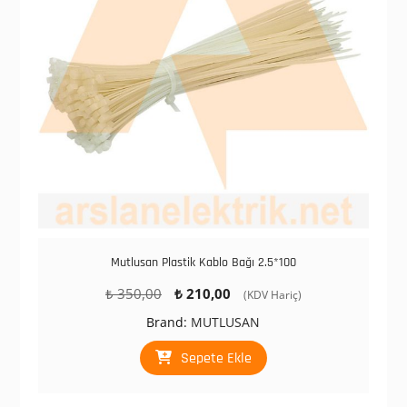
Mutlusan Plastik Kablo Bağı 2.5*100
Orijinal
Şu
₺
350,00
₺
210,00
(KDV Hariç)
fiyat:
andaki
Brand:
MUTLUSAN
₺ 350,00.
fiyat:
₺ 210,00.
Sepete Ekle