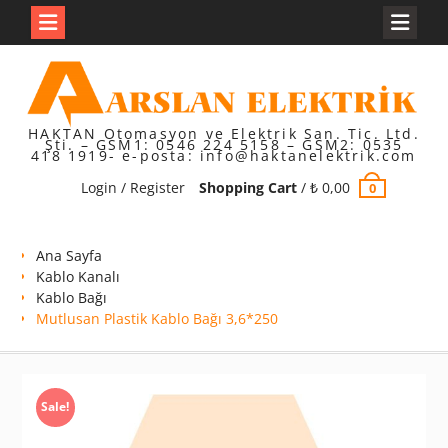
Skip
to
content
HAKTAN Otomasyon ve Elektrik San. Tic. Ltd.
Şti. – GSM1: 0546 224 5158 – GSM2: 0535
418 1919- e-posta: info@haktanelektrik.com
Login / Register
Shopping Cart
/
₺
0,00
0
Ana Sayfa
Kablo Kanalı
Kablo Bağı
Mutlusan Plastik Kablo Bağı 3,6*250
Sale!