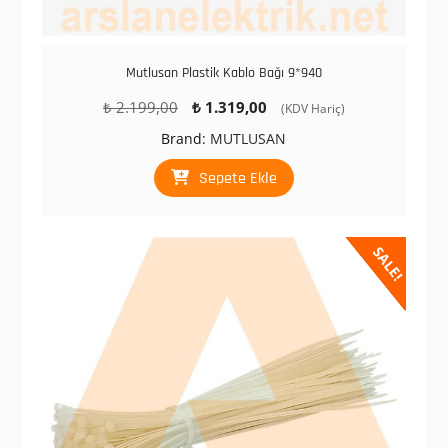
Mutlusan Plastik Kablo Bağı 9*940
Orijinal
Şu
₺
2.199,00
₺
1.319,00
(KDV Hariç)
fiyat:
andaki
Brand:
MUTLUSAN
₺ 2.199,00.
fiyat:
₺ 1.319,00.
Sepete Ekle
SALE!