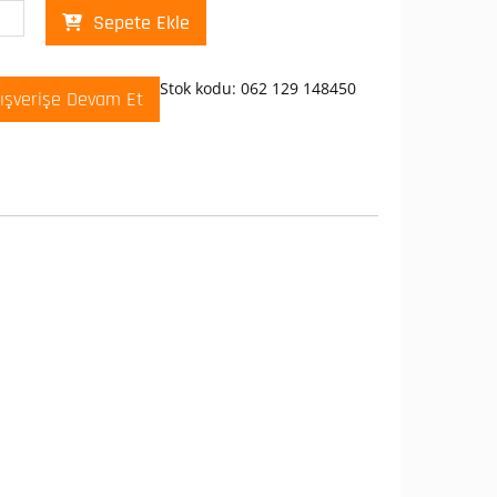
lusan
Sepete Ekle
tik
lo
Stok kodu:
062 129 148450
lışverişe Devam Et
*450
t