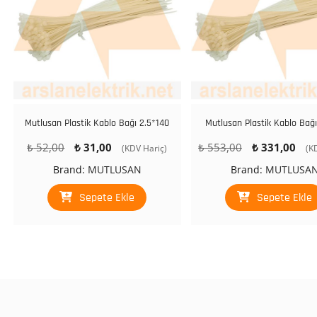
Mutlusan Plastik Kablo Bağı 2.5*140
Mutlusan Plastik Kablo Bağ
Orijinal
Şu
Orijinal
Şu
₺
52,00
₺
31,00
₺
553,00
₺
331,00
(KDV Hariç)
(K
fiyat:
andaki
fiyat:
an
Brand:
MUTLUSAN
Brand:
MUTLUSA
₺ 52,00.
fiyat:
₺ 553,00.
fiy
₺ 31,00.
₺ 
Sepete Ekle
Sepete Ekle