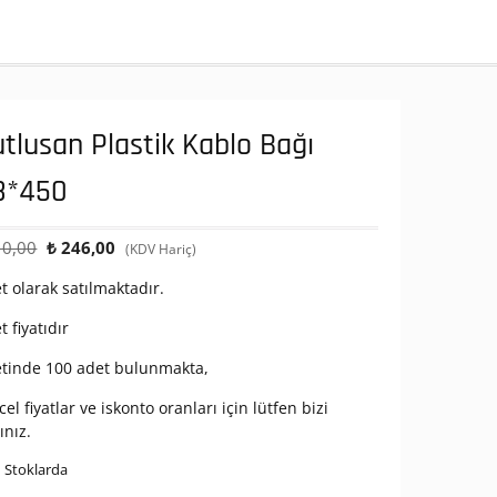
tlusan Plastik Kablo Bağı
8*450
Orijinal
Şu
0,00
₺
246,00
(KDV Hariç)
fiyat:
andaki
t olarak satılmaktadır.
₺ 410,00.
fiyat:
₺ 246,00.
t fiyatıdır
etinde 100 adet bulunmakta,
el fiyatlar ve iskonto oranları için lütfen bizi
ınız.
 Stoklarda