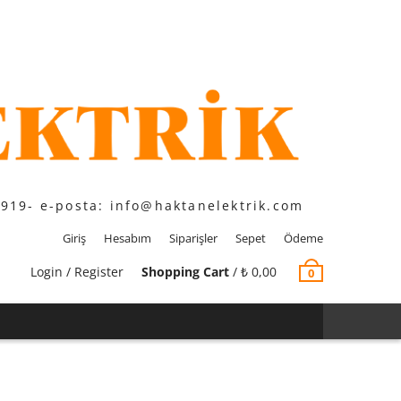
1919- e-posta: info@haktanelektrik.com
Giriş
Hesabım
Siparişler
Sepet
Ödeme
Login / Register
Shopping Cart
/
₺
0,00
0