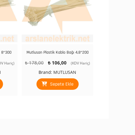
ı 8*300
Mutlusan Plastik Kablo Bağı 4,8*200
Orijinal
Şu
₺
178,00
₺
106,00
DV Hariç)
(KDV Hariç)
daki
fiyat:
andaki
N
Brand:
MUTLUSAN
at:
₺ 178,00.
fiyat:
331,00.
₺ 106,00.
Sepete Ekle