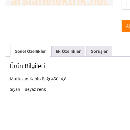
Mut
Plas
Kab
Bağı
A
4,8
ade
Genel Özellikler
Ek Özellikler
Görüşler
Ürün Bilgileri
Mutlusan Kablo Bağı 450×4,8
Siyah – Beyaz renk