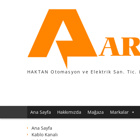
Skip
to
content
HAKTAN Otomasyon ve Elektrik San. Tic. 
Ana Sayfa
Hakkımızda
Mağaza
Markalar
Ana Sayfa
Kablo Kanalı