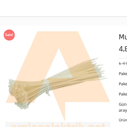
Mu
Sale!
4,
₺
41
Pake
Pake
Pak
Günc
aray
Ürün