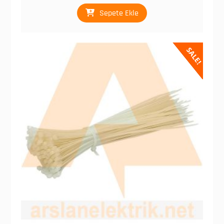
₺ 8,75.
Sepete Ekle
SALE!