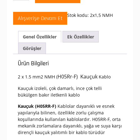
mm
H05Rr-
Stok kodu:
2x1,5 NMH
Alışverişe Devam Et
F
(Nmh)
Kauçuk
Genel Özellikler
Ek Özellikler
Kablo
adet
Görüşler
Ürün Bilgileri
H05Rr-F) Kauçuk
2 x 1.5 mm2 NMH (
Kablo
Kauçuk izoleli, çok damarlı, ince çok telli
bükülgen bakır iletkenli kablo
Kauçuk (H05RR-F)
Kablolar dayanıklı ve esnek
yapılarıyla bilinen, özellikle zorlu çalışma
koşullarında kullanılan kablolardır. H05RR-F, orta
mekanik zorlamalara dayanıklı, yağa ve suya karşı
dirençli kauçuk yalıtımlı bir kablo türüdür