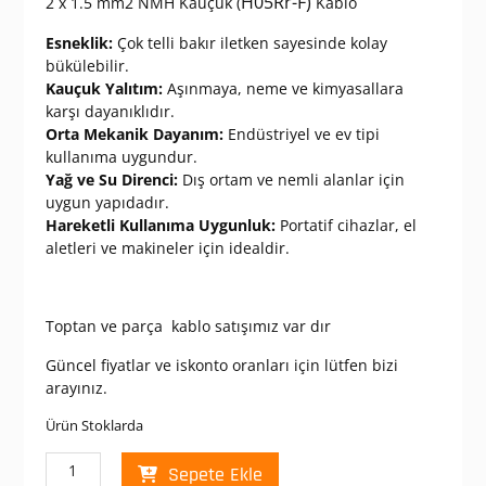
H05Rr-F)
2 x 1.5 mm2 NMH Kauçuk (
Kablo
Esneklik:
Çok telli bakır iletken sayesinde kolay
bükülebilir.
Kauçuk Yalıtım:
Aşınmaya, neme ve kimyasallara
karşı dayanıklıdır.
Orta Mekanik Dayanım:
Endüstriyel ve ev tipi
kullanıma uygundur.
Yağ ve Su Direnci:
Dış ortam ve nemli alanlar için
uygun yapıdadır.
Hareketli Kullanıma Uygunluk:
Portatif cihazlar, el
aletleri ve makineler için idealdir.
Toptan ve parça kablo satışımız var dır
Güncel fiyatlar ve iskonto oranları için lütfen bizi
arayınız.
Ürün Stoklarda
NMH
Sepete Ekle
2*1,5