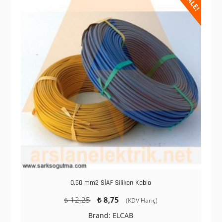
SALE!
0,50 mm2 SİAF Silikon Kablo
Orijinal
Şu
₺
12,25
₺
8,75
(KDV Hariç)
fiyat:
andaki
Brand:
ELCAB
₺ 12,25.
fiyat: