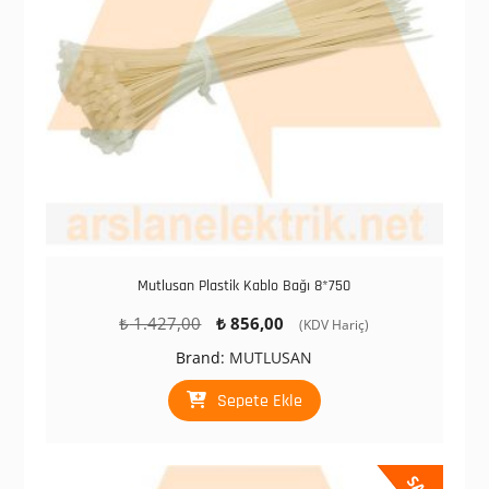
Mutlusan Plastik Kablo Bağı 8*750
Orijinal
Şu
₺
1.427,00
₺
856,00
(KDV Hariç)
fiyat:
andaki
Brand:
MUTLUSAN
₺ 1.427,00.
fiyat:
₺ 856,00.
Sepete Ekle