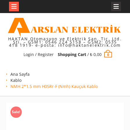
Skip
to
content
HAKTAN Otomasyon ve Elektrik San. Tic. Ltd.
Şti. – GSM1: 0546 224 5158 – GSM2: 0535
418 1919- e-posta: info@haktanelektrik.com
Login / Register
Shopping Cart
/
₺
0,00
0
Ana Sayfa
Kablo
NMH 2*1,5 mm H05Rr-F (Nmh) Kauçuk Kablo
Sale!