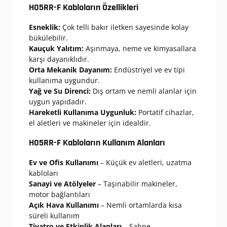
H05RR-F Kabloların Özellikleri
Esneklik:
Çok telli bakır iletken sayesinde kolay
bükülebilir.
Kauçuk Yalıtım:
Aşınmaya, neme ve kimyasallara
karşı dayanıklıdır.
Orta Mekanik Dayanım:
Endüstriyel ve ev tipi
kullanıma uygundur.
Yağ ve Su Direnci:
Dış ortam ve nemli alanlar için
uygun yapıdadır.
Hareketli Kullanıma Uygunluk:
Portatif cihazlar,
el aletleri ve makineler için idealdir.
H05RR-F Kabloların Kullanım Alanları
Ev ve Ofis Kullanımı
– Küçük ev aletleri, uzatma
kabloları
Sanayi ve Atölyeler
– Taşınabilir makineler,
motor bağlantıları
Açık Hava Kullanımı
– Nemli ortamlarda kısa
süreli kullanım
Tiyatro ve Etkinlik Alanları
– Sahne