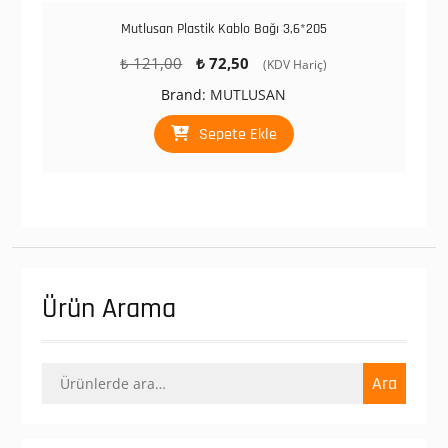
Mutlusan Plastik Kablo Bağı 3,6*205
Orijinal
Şu
₺
121,00
₺
72,50
(KDV Hariç)
fiyat:
andaki
Brand:
MUTLUSAN
₺ 121,00.
fiyat:
₺ 72,50.
Sepete Ekle
Ürün Arama
Ara:
Ara