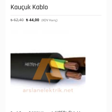
Kauçuk Kablo
Orijinal
Şu
₺
62,40
₺
44,00
(KDV Hariç)
fiyat:
andaki
₺ 62,40.
fiyat:
₺ 44,00.