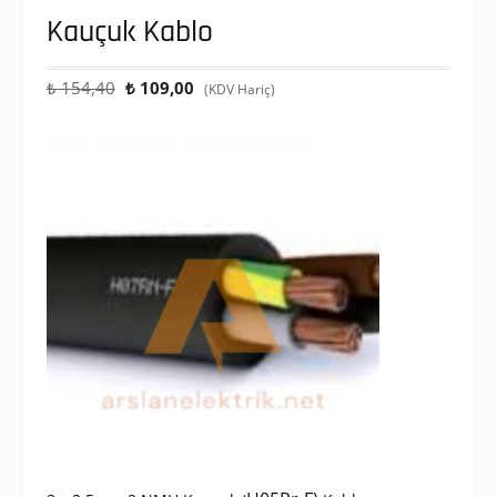
Kauçuk Kablo
Orijinal
Şu
₺
154,40
₺
109,00
(KDV Hariç)
fiyat:
andaki
₺ 154,40.
fiyat:
₺ 109,00.