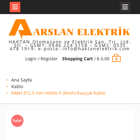
Skip
to
content
HAKTAN Otomasyon ve Elektrik San. Tic. Ltd.
Şti. – GSM1: 0546 224 5158 – GSM2: 0535
418 1919- e-posta: info@haktanelektrik.com
Login / Register
Shopping Cart
/
₺
0,00
0
Ana Sayfa
Kablo
NMH 3*2,5 mm H05Rr-F (Nmh) Kauçuk Kablo
Sale!