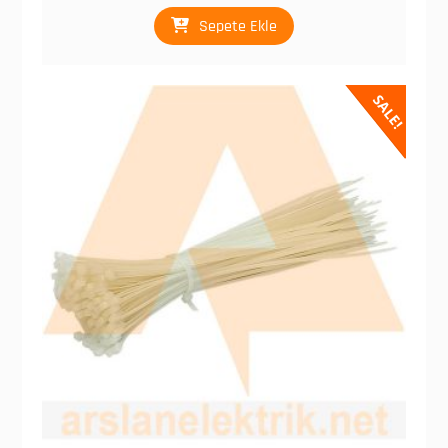
₺ 210,00.
Sepete Ekle
SALE!