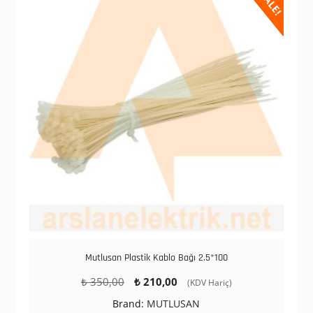
SALE!
Mutlusan Plastik Kablo Bağı 2.5*100
Orijinal
Şu
₺
350,00
₺
210,00
(KDV Hariç)
fiyat:
andaki
Brand:
MUTLUSAN
₺ 350,00.
fiyat: