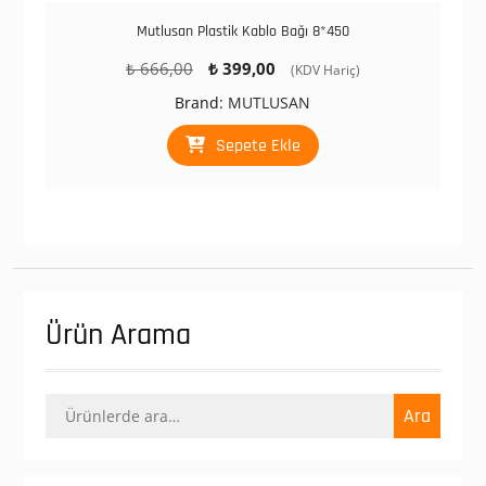
Mutlusan Plastik Kablo Bağı 8*450
Orijinal
Şu
₺
666,00
₺
399,00
(KDV Hariç)
fiyat:
andaki
Brand:
MUTLUSAN
₺ 666,00.
fiyat:
₺ 399,00.
Sepete Ekle
Ürün Arama
Ara:
Ara