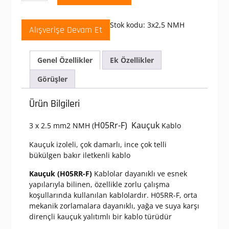
mm
H05Rr-
Stok kodu:
3x2,5 NMH
Alışverişe Devam Et
F
(Nmh)
Kauçuk
Genel Özellikler
Ek Özellikler
Kablo
adet
Görüşler
Ürün Bilgileri
H05Rr-F) Kauçuk
3 x 2.5 mm2 NMH (
Kablo
Kauçuk izoleli, çok damarlı, ince çok telli
bükülgen bakır iletkenli kablo
Kauçuk (H05RR-F)
Kablolar dayanıklı ve esnek
yapılarıyla bilinen, özellikle zorlu çalışma
koşullarında kullanılan kablolardır. H05RR-F, orta
mekanik zorlamalara dayanıklı, yağa ve suya karşı
dirençli kauçuk yalıtımlı bir kablo türüdür