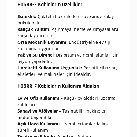
H05RR-F Kabloların Özellikleri
Esneklik:
Çok telli bakır iletken sayesinde kolay
bükülebilir.
Kauçuk Yalıtım:
Aşınmaya, neme ve kimyasallara
karşı dayanıklıdır.
Orta Mekanik Dayanım:
Endüstriyel ve ev tipi
kullanıma uygundur.
Yağ ve Su Direnci:
Dış ortam ve nemli alanlar için
uygun yapıdadır.
Hareketli Kullanıma Uygunluk:
Portatif cihazlar,
el aletleri ve makineler için idealdir.
H05RR-F Kabloların Kullanım Alanları
Ev ve Ofis Kullanımı
– Küçük ev aletleri, uzatma
kabloları
Sanayi ve Atölyeler
– Taşınabilir makineler,
motor bağlantıları
Açık Hava Kullanımı
– Nemli ortamlarda kısa
süreli kullanım
Tiyatro ve Etkinlik Alanları
– Sahne