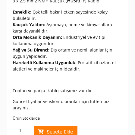
H05Rr-F)
3 x 2.5 mm2 NMH Kauçuk (
Kablo
Esneklik:
Çok telli bakır iletken sayesinde kolay
bükülebilir.
Kauçuk Yalıtım:
Aşınmaya, neme ve kimyasallara
karşı dayanıklıdır.
Orta Mekanik Dayanım:
Endüstriyel ve ev tipi
kullanıma uygundur.
Yağ ve Su Direnci:
Dış ortam ve nemli alanlar için
uygun yapıdadır.
Hareketli Kullanıma Uygunluk:
Portatif cihazlar, el
aletleri ve makineler için idealdir.
Toptan ve parça kablo satışımız var dır
Güncel fiyatlar ve iskonto oranları için lütfen bizi
arayınız.
Ürün Stoklarda
NMH
Sepete Ekle
3*2,5