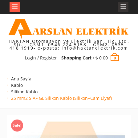
Skip
to
content
HAKTAN Otomasyon ve Elektrik San. Tic. Ltd.
Şti. – GSM1: 0546 224 5158 – GSM2: 0535
418 1919- e-posta: info@haktanelektrik.com
Login / Register
Shopping Cart
/
₺
0,00
0
Ana Sayfa
Kablo
Silikon Kablo
25 mm2 SİAF GL Silikon Kablo (Silikon+Cam Elyaf)
Sale!