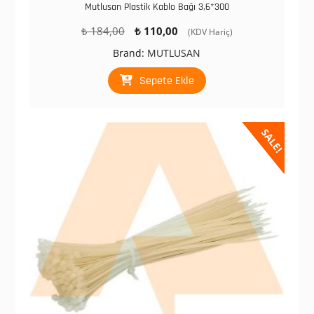
Mutlusan Plastik Kablo Bağı 3,6*300
Orijinal
Şu
₺
184,00
₺
110,00
(KDV Hariç)
fiyat:
andaki
Brand:
MUTLUSAN
₺ 184,00.
fiyat:
₺ 110,00.
Sepete Ekle
SALE!