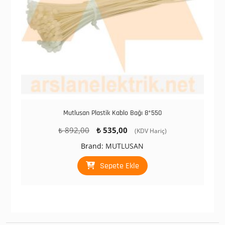
Mutlusan Plastik Kablo Bağı 8*550
Orijinal
Şu
₺
892,00
₺
535,00
(KDV Hariç)
fiyat:
andaki
Brand:
MUTLUSAN
₺ 892,00.
fiyat:
₺ 535,00.
Sepete Ekle