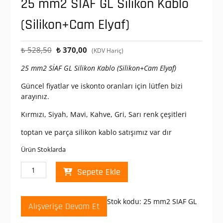
25 mm2 SİAF GL Silikon Kablo
(Silikon+Cam Elyaf)
Orijinal
Şu
₺
528,50
₺
370,00
(KDV Hariç)
fiyat:
andaki
25 mm2 SİAF GL Silikon Kablo (Silikon+Cam Elyaf)
₺ 528,50.
fiyat:
₺ 370,00.
Güncel fiyatlar ve iskonto oranları için lütfen bizi
arayınız.
Kırmızı, Siyah, Mavi, Kahve, Gri, Sarı renk çeşitleri
toptan ve parça silikon kablo satışımız var dır
Ürün Stoklarda
25
Sepete Ekle
mm2
SİAF
GL
Stok kodu:
25 mm2 SIAF GL
Alışverişe Devam Et
Silikon
Kablo