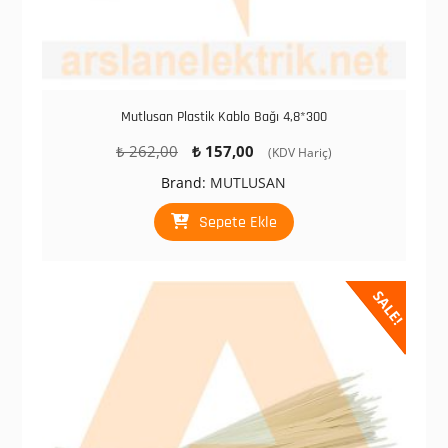
Mutlusan Plastik Kablo Bağı 4,8*300
Orijinal
Şu
₺
262,00
₺
157,00
(KDV Hariç)
fiyat:
andaki
Brand:
MUTLUSAN
₺ 262,00.
fiyat:
₺ 157,00.
Sepete Ekle
SALE!