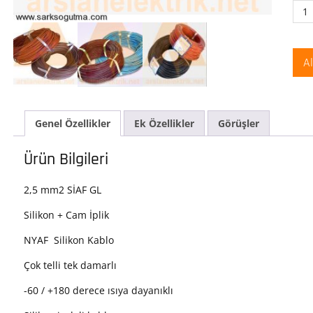
2,5
mm
Sili
SİAF
A
GL
Sili
Kab
(Sil
Genel Özellikler
Ek Özellikler
Görüşler
Elya
ade
Ürün Bilgileri
2,5 mm2 SİAF GL
Silikon + Cam İplik
NYAF Silikon Kablo
Çok telli tek damarlı
-60 / +180 derece ısıya dayanıklı