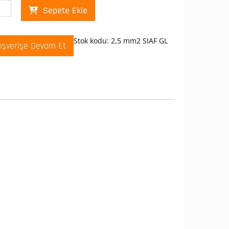
Sepete Ekle
2
kon
Stok kodu:
2,5 mm2 SIAF GL
lışverişe Devam Et
kon
lo
ikon+Cam
f)
t