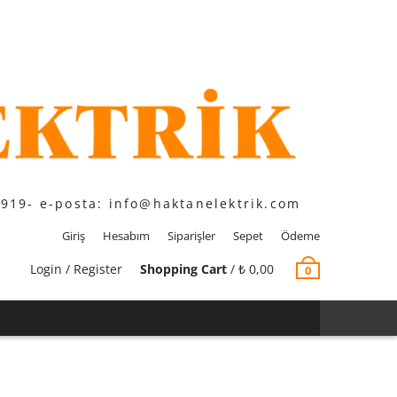
1919- e-posta: info@haktanelektrik.com
Giriş
Hesabım
Siparişler
Sepet
Ödeme
Login / Register
Shopping Cart
/
₺
0,00
0