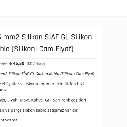
5 mm2 Silikon SİAF GL Silikon
blo (Silikon+Cam Elyaf)
Orijinal
Şu
,50
₺
45,50
(KDV Hariç)
fiyat:
andaki
mm2 Silikon SİAF GL Silikon Kablo (Silikon+Cam Elyaf)
₺ 64,50.
fiyat:
₺ 45,50.
el fiyatlar ve iskonto oranları için lütfen bizi
ınız.
ızı, Siyah, Mavi, Kahve, Gri, Sarı renk çeşitleri
an ve parça silikon kablo satışımız var dır
 Stoklarda