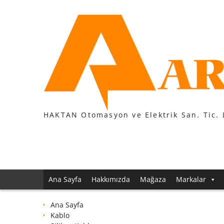
Skip
to
content
HAKTAN Otomasyon ve Elektrik San. Tic. 
Ana Sayfa
Hakkımızda
Mağaza
Markalar
Ana Sayfa
Kablo