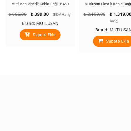
Mutlusan Plastik Kablo Bağı 8*450
Mutlusan Plastik Kablo Bağ
Orijinal
Şu
Orijinal
₺
666,00
₺
399,00
₺
2.199,00
₺
1.319,0
(KDV Hariç)
fiyat:
andaki
fiyat:
Hariç)
Brand:
MUTLUSAN
₺ 666,00.
fiyat:
₺ 2.199,00.
Brand:
MUTLUSA
₺ 399,00.
Sepete Ekle
Sepete Ekle