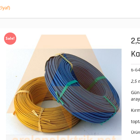
lyaf)
2,
Sale!
Ka
₺
64
2,5 
Günc
aray
Kırm
topt
Ürün