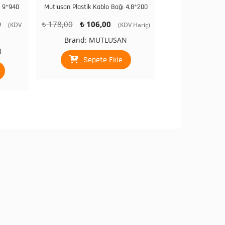
ı 9*940
Mutlusan Plastik Kablo Bağı 4,8*200
Şu
Orijinal
Şu
0
₺
178,00
₺
106,00
(KDV
(KDV Hariç)
andaki
fiyat:
andaki
Brand:
MUTLUSAN
fiyat:
₺ 178,00.
fiyat:
N
₺ 1.319,00.
₺ 106,00.
Sepete Ekle