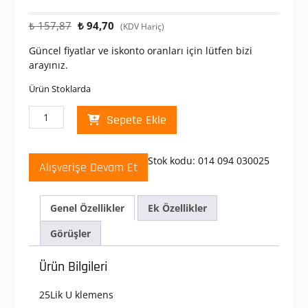
Orijinal
Şu
₺
157,87
₺
94,70
(KDV Hariç)
fiyat:
andaki
Güncel fiyatlar ve iskonto oranları için lütfen bizi
₺ 157,87.
fiyat:
arayınız.
₺ 94,70.
Ürün Stoklarda
Mutlusan
Sepete Ekle
25
Lik
U
Stok kodu:
014 094 030025
Alışverişe Devam Et
Klemens
adet
Genel Özellikler
Ek Özellikler
Görüşler
Ürün Bilgileri
25Lik U klemens