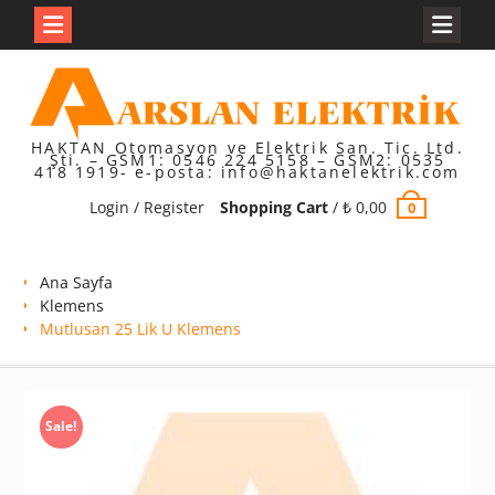
Skip
to
content
HAKTAN Otomasyon ve Elektrik San. Tic. Ltd.
Şti. – GSM1: 0546 224 5158 – GSM2: 0535
418 1919- e-posta: info@haktanelektrik.com
Login / Register
Shopping Cart
/
₺
0,00
0
Ana Sayfa
Klemens
Mutlusan 25 Lik U Klemens
Sale!