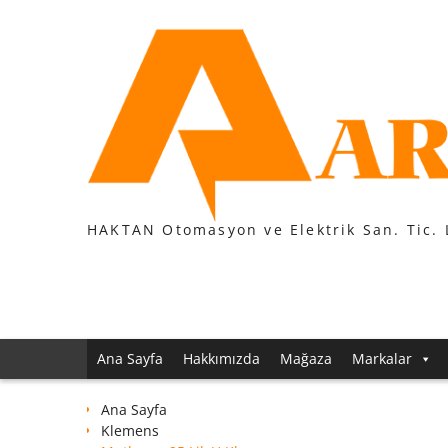
Skip
to
content
HAKTAN Otomasyon ve Elektrik San. Tic. 
Ana Sayfa
Hakkımızda
Mağaza
Markalar
Ana Sayfa
Klemens