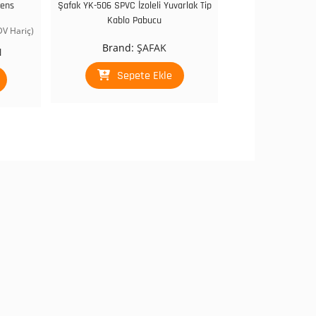
mens
Şafak YK-506 SPVC İzoleli Yuvarlak Tip
Kablo Pabucu
DV Hariç)
daki
Brand:
ŞAFAK
N
at:
366,00.
Sepete Ekle