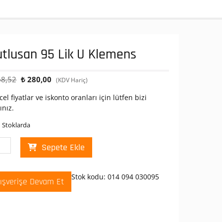
tlusan 95 Lik U Klemens
Orijinal
Şu
8,52
₺
280,00
(KDV Hariç)
fiyat:
andaki
el fiyatlar ve iskonto oranları için lütfen bizi
₺ 468,52.
fiyat:
ınız.
₺ 280,00.
 Stoklarda
lusan
Sepete Ekle
Stok kodu:
014 094 030095
lışverişe Devam Et
mens
t