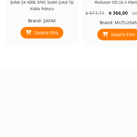
Şafak ÇK-4006 SPVC İzoleli Çatal Tip
Mutlusan 120 Lik U Kle
Kablo Pabucu
Orijinal
Şu
₺
611,11
₺
366,00
(K
fiyat:
an
Brand:
ŞAFAK
Brand:
MUTLUSA
₺ 611,11.
fiy
Sepete Ekle
₺ 
Sepete Ekle