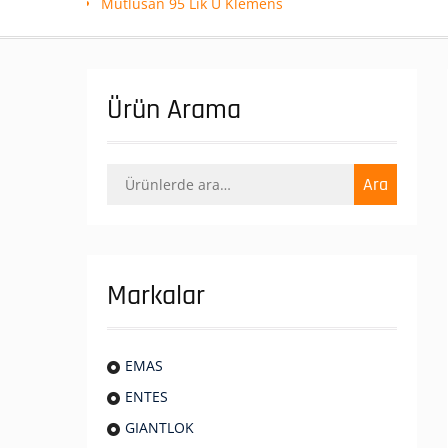
Mutlusan 95 Lik U Klemens
Ürün Arama
Ara:
Ara
Markalar
EMAS
ENTES
GIANTLOK