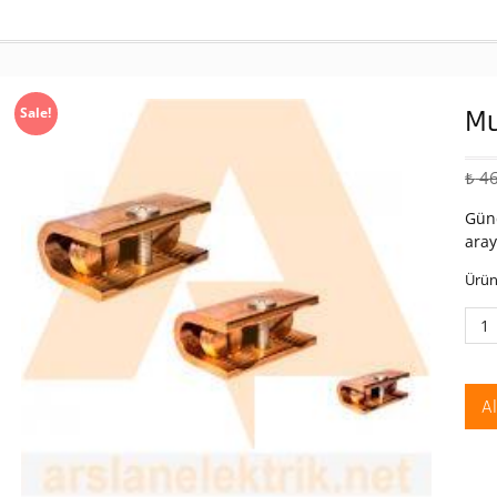
Mu
Sale!
₺
46
Günc
aray
Ürün
Mut
95
Lik
U
A
Kle
ade