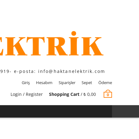
1919- e-posta: info@haktanelektrik.com
Giriş
Hesabım
Siparişler
Sepet
Ödeme
Login / Register
Shopping Cart
/
₺
0,00
0