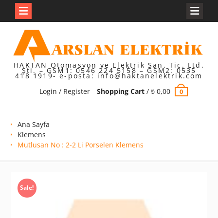
Skip
to
content
HAKTAN Otomasyon ve Elektrik San. Tic. Ltd.
Şti. – GSM1: 0546 224 5158 – GSM2: 0535
418 1919- e-posta: info@haktanelektrik.com
Login / Register
Shopping Cart
/
₺
0,00
0
Ana Sayfa
Klemens
Mutlusan No : 2-2 Li Porselen Klemens
Sale!