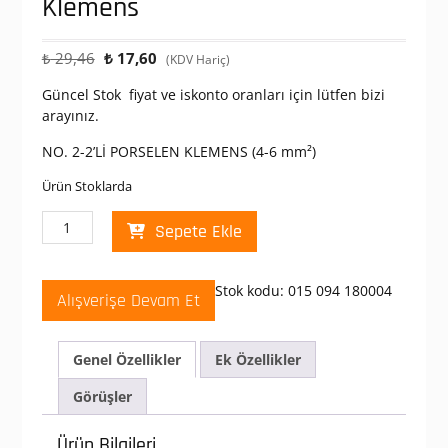
Klemens
Orijinal
Şu
₺
29,46
₺
17,60
(KDV Hariç)
fiyat:
andaki
Güncel Stok fiyat ve iskonto oranları için lütfen bizi
₺ 29,46.
fiyat:
arayınız.
₺ 17,60.
NO. 2-2’Lİ PORSELEN KLEMENS (4-6 mm²)
Ürün Stoklarda
Mutlusan
Sepete Ekle
No
:
2-
Stok kodu:
015 094 180004
Alışverişe Devam Et
2
Li
Porselen
Genel Özellikler
Ek Özellikler
Klemens
adet
Görüşler
Ürün Bilgileri