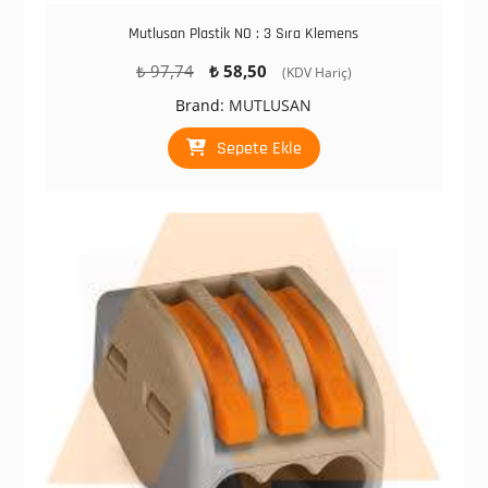
Mutlusan Plastik NO : 3 Sıra Klemens
Orijinal
Şu
₺
97,74
₺
58,50
(KDV Hariç)
fiyat:
andaki
Brand:
MUTLUSAN
₺ 97,74.
fiyat:
₺ 58,50.
Sepete Ekle