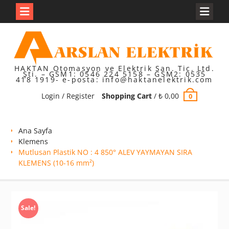
Skip
to
content
HAKTAN Otomasyon ve Elektrik San. Tic. Ltd.
Şti. – GSM1: 0546 224 5158 – GSM2: 0535
418 1919- e-posta: info@haktanelektrik.com
Login / Register
Shopping Cart
/
₺
0,00
0
Ana Sayfa
Klemens
Mutlusan Plastik NO : 4 850° ALEV YAYMAYAN SIRA
KLEMENS (10-16 mm²)
Sale!