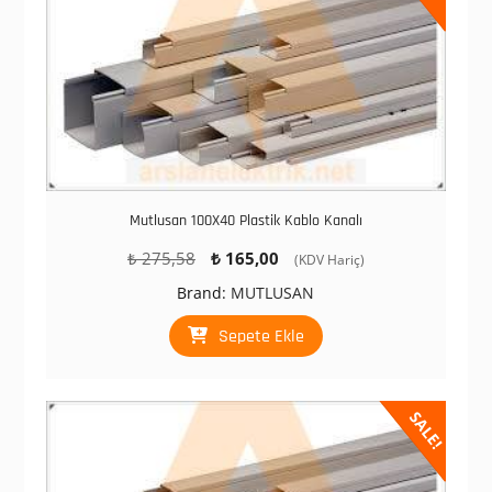
Mutlusan 100X40 Plastik Kablo Kanalı
Orijinal
Şu
₺
275,58
₺
165,00
(KDV Hariç)
fiyat:
andaki
Brand:
MUTLUSAN
₺ 275,58.
fiyat:
₺ 165,00.
Sepete Ekle
SALE!