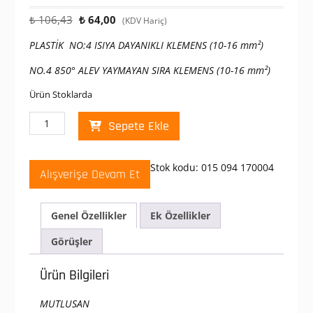
Orijinal
Şu
₺
106,43
₺
64,00
(KDV Hariç)
fiyat:
andaki
PLASTİK NO:4 ISIYA DAYANIKLI KLEMENS (10-16 mm²)
₺ 106,43.
fiyat:
₺ 64,00.
NO.4 850° ALEV YAYMAYAN SIRA KLEMENS (10-16 mm²)
Ürün Stoklarda
Mutlusan
Sepete Ekle
Plastik
NO
:
Stok kodu:
015 094 170004
Alışverişe Devam Et
4
850°
ALEV
Genel Özellikler
Ek Özellikler
YAYMAYAN
SIRA
Görüşler
KLEMENS
(10-
Ürün Bilgileri
16
mm²)
MUTLUSAN
adet