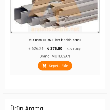
Mutlusan 100X50 Plastik Kablo Kanalı
Orijinal
Şu
₺
626,21
₺
375,50
(KDV Hariç)
fiyat:
andaki
Brand:
MUTLUSAN
₺ 626,21.
fiyat:
₺ 375,50.
Sepete Ekle
Ürün Arama