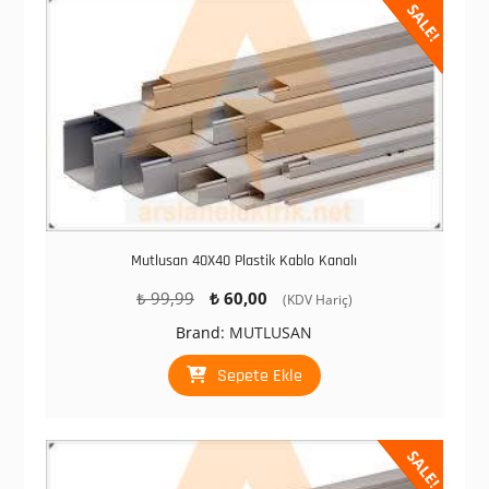
SALE!
Mutlusan 40X40 Plastik Kablo Kanalı
Orijinal
Şu
₺
99,99
₺
60,00
(KDV Hariç)
fiyat:
andaki
Brand:
MUTLUSAN
₺ 99,99.
fiyat:
₺ 60,00.
Sepete Ekle
SALE!