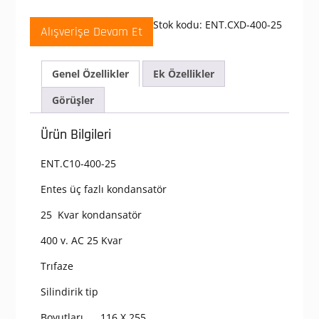
KVAR
Silindirik
Stok kodu:
ENT.CXD-400-25
Alışverişe Devam Et
Tip
Üç
Fazlı
Genel Özellikler
Ek Özellikler
400
V.
Görüşler
Kondansatör
ENT.CXD-
Ürün Bilgileri
400-
25
ENT.C10-400-25
Ağır
Hizmet
Entes üç fazlı kondansatör
Tipi
(CXD
25 Kvar kondansatör
Serisi)
400 v. AC 25 Kvar
adet
Trıfaze
Silindirik tip
Boyutları 116 X 255