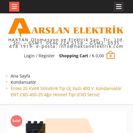
Skip
to
content
HAKTAN Otomasyon ve Elektrik San. Tic. Ltd.
Şti. – GSM1: 0546 224 5158 – GSM2: 0535
418 1919- e-posta: info@haktanelektrik.com
Login / Register
Shopping Cart
/
₺
0,00
0
Ana Sayfa
Kondansatör
Entes 25 KVAR Silindirik Tip Üç Fazlı 400 V. Kondansatör
ENT.CXD-400-25 Ağır Hizmet Tipi (CXD Serisi)
Sale!