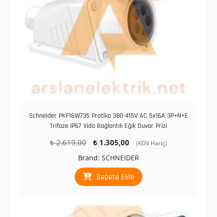
Schneider PKF16W735 Pratika 380-415V AC 5x16A 3P+N+E
Trifaze IP67 Vida Bağlantılı Eğik Duvar Prizi
Orijinal
Şu
₺
2.619,00
₺
1.305,00
(KDV Hariç)
fiyat:
andaki
Brand:
SCHNEIDER
₺ 2.619,00.
fiyat:
₺ 1.305,00.
Sepete Ekle