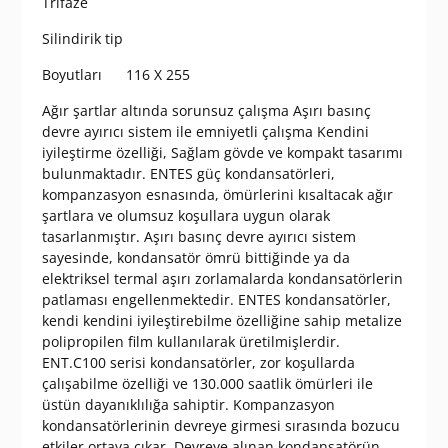
Trıfaze
Silindirik tip
Boyutları 116 X 255
Ağır şartlar altında sorunsuz çalışma Aşırı basınç
devre ayırıcı sistem ile emniyetli çalışma Kendini
iyileştirme özelliği, Sağlam gövde ve kompakt tasarımı
bulunmaktadır. ENTES güç kondansatörleri,
kompanzasyon esnasında, ömürlerini kısaltacak ağır
şartlara ve olumsuz koşullara uygun olarak
tasarlanmıştır. Aşırı basınç devre ayırıcı sistem
sayesinde, kondansatör ömrü bittiğinde ya da
elektriksel termal aşırı zorlamalarda kondansatörlerin
patlaması engellenmektedir. ENTES kondansatörler,
kendi kendini iyileştirebilme özelliğine sahip metalize
polipropilen film kullanılarak üretilmişlerdir.
ENT.C100 serisi kondansatörler, zor koşullarda
çalışabilme özelliği ve 130.000 saatlik ömürleri ile
üstün dayanıklılığa sahiptir. Kompanzasyon
kondansatörlerinin devreye girmesi sırasında bozucu
etkiler ortaya çıkar. Devreye alınan kondansatörün