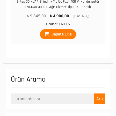
Entes 30 KVAR Silindirik Tip Üç Fazlı 400 V. Kondansatör
ENT.CXD-400-30 Ağır Hizmet Tipi (CXD Serisi)
Orijinal
Şu
₺
9.845,00
₺
4.900,00
(KDV Hariç)
fiyat:
andaki
Brand:
ENTES
₺ 9.845,00.
fiyat:
₺ 4.900,00.
Sepete Ekle
Ürün Arama
Ara:
Ara