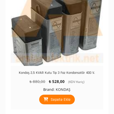
Kondaş 2,5 KVAR Kutu Tip 3 Faz Kondansatör 400 V.
Orijinal
Şu
₺
880,00
₺
528,00
(KDV Hariç)
fiyat:
andaki
Brand:
KONDAŞ
₺ 880,00.
fiyat:
₺ 528,00.
Sepete Ekle