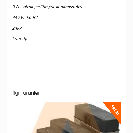
3 Faz alçak gerilim güç kondansatörü
440 V. 50 HZ.
ZnPP
Kutu tip
İlgili ürünler
SALE!