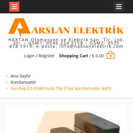
Skip
to
content
HAKTAN Otomasyon ve Elektrik San. Tic. Ltd.
Şti. – GSM1: 0546 224 5158 – GSM2: 0535
418 1919- e-posta: info@haktanelektrik.com
Login / Register
Shopping Cart
/
₺
0,00
0
Ana Sayfa
Kondansatör
Kondaş 0,5 KVAR Kutu Tip 3 Faz Kondansatör 440V.