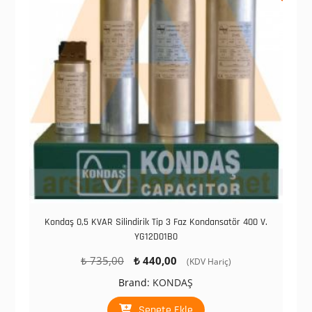
Kondaş 0,5 KVAR Silindirik Tip 3 Faz Kondansatör 400 V.
YG12D01B0
Orijinal
Şu
₺
735,00
₺
440,00
(KDV Hariç)
fiyat:
andaki
Brand:
KONDAŞ
₺ 735,00.
fiyat:
₺ 440,00.
Sepete Ekle