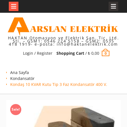
Skip
to
content
HAKTAN Otomasyon ve Elektrik San. Tic. Ltd.
Şti. – GSM1: 0546 224 5158 – GSM2: 0535
418 1919- e-posta: info@haktanelektrik.com
Login / Register
Shopping Cart
/
₺
0,00
0
Ana Sayfa
Kondansatör
Kondaş 10 KVAR Kutu Tip 3 Faz Kondansatör 400 V.
Sale!