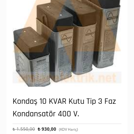
Kondaş 10 KVAR Kutu Tip 3 Faz
Kondansatör 400 V.
Orijinal
Şu
₺
1.550,00
₺
930,00
(KDV Hariç)