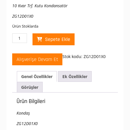
fiyat:
andaki
10 Kvar Trf. Kutu Kondansatör
₺ 1.550,00.
fiyat:
₺ 930,00.
ZG12D01X0
Ürün Stoklarda
Kondaş
Sepete Ekle
10
KVAR
Kutu
Stok kodu:
ZG12D01X0
Alışverişe Devam Et
Tip
3
Faz
Genel Özellikler
Ek Özellikler
Kondansatör
400
Görüşler
V.
adet
Ürün Bilgileri
Kondaş
ZG12D01X0