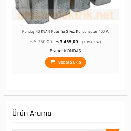
Kondaş 40 KVAR Kutu Tip 3 Faz Kondansatör 400 V.
Orijinal
Şu
₺
5.760,00
₺
3.455,00
(KDV Hariç)
fiyat:
andaki
Brand:
KONDAŞ
₺ 5.760,00.
fiyat:
₺ 3.455,00.
Sepete Ekle
Ürün Arama