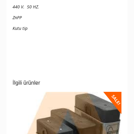
440 V. 50 HZ.
ZnPP
Kutu tip
İlgili ürünler
SALE!