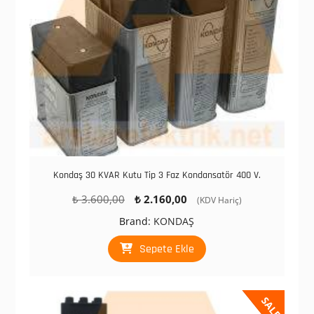
Kondaş 30 KVAR Kutu Tip 3 Faz Kondansatör 400 V.
Orijinal
Şu
₺
3.600,00
₺
2.160,00
(KDV Hariç)
fiyat:
andaki
Brand:
KONDAŞ
₺ 3.600,00.
fiyat:
₺ 2.160,00.
Sepete Ekle
SALE!