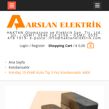
Skip
to
content
HAKTAN Otomasyon ve Elektrik San. Tic. Ltd.
Şti. – GSM1: 0546 224 5158 – GSM2: 0535
418 1919- e-posta: info@haktanelektrik.com
Login / Register
Shopping Cart
/
₺
0,00
0
Ana Sayfa
Kondansatör
Kondaş 10 KVAR Kutu Tip 3 Faz Kondansatör 440V.