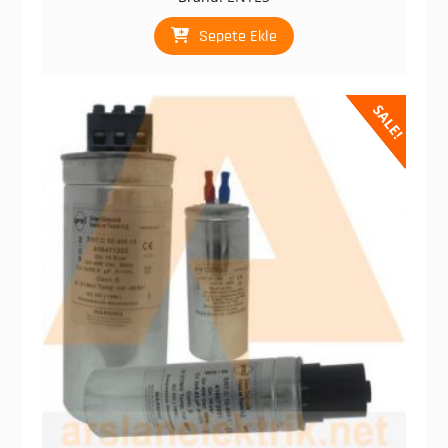
₺ 1.440,00.
fiyat:
₺ 720,00.
Sepete Ekle
SALE!