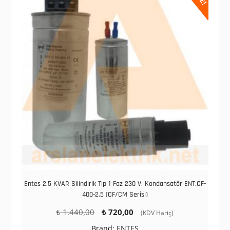
Entes 2,5 KVAR Silindirik Tip 1 Faz 230 V. Kondansatör ENT.CF-
400-2,5 (CF/CM Serisi)
Orijinal
Şu
₺
1.440,00
₺
720,00
(KDV Hariç)
fiyat:
andaki
Brand:
ENTES