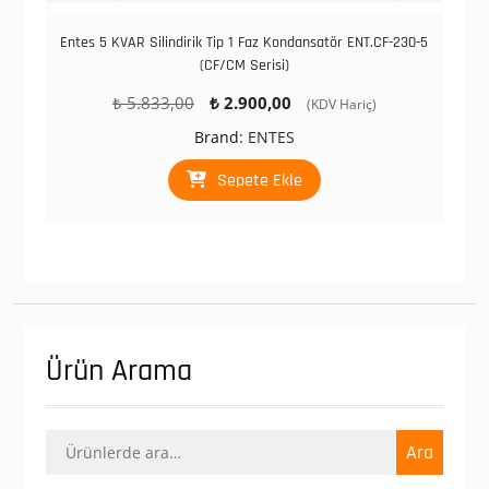
Entes 5 KVAR Silindirik Tip 1 Faz Kondansatör ENT.CF-230-5
(CF/CM Serisi)
Orijinal
Şu
₺
5.833,00
₺
2.900,00
(KDV Hariç)
fiyat:
andaki
Brand:
ENTES
₺ 5.833,00.
fiyat:
₺ 2.900,00.
Sepete Ekle
Ürün Arama
Ara:
Ara