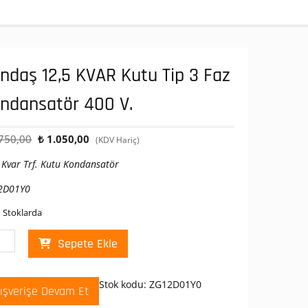
ndaş 12,5 KVAR Kutu Tip 3 Faz
ndansatör 400 V.
Orijinal
Şu
750,00
₺
1.050,00
(KDV Hariç)
fiyat:
andaki
 Kvar Trf. Kutu Kondansatör
₺ 1.750,00.
fiyat:
₺ 1.050,00.
2D01Y0
 Stoklarda
daş
Sepete Ekle
R
u
Stok kodu:
ZG12D01Y0
lışverişe Devam Et