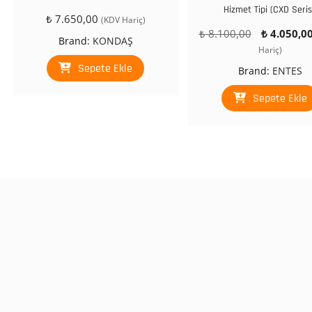
Hizmet Tipi (CXD Seris
₺
7.650,00
(KDV Hariç)
Orijinal
₺
8.100,00
₺
4.050,0
Brand:
KONDAŞ
fiyat:
Hariç)
₺ 8.100,00.
Sepete Ekle
Brand:
ENTES
Sepete Ekle