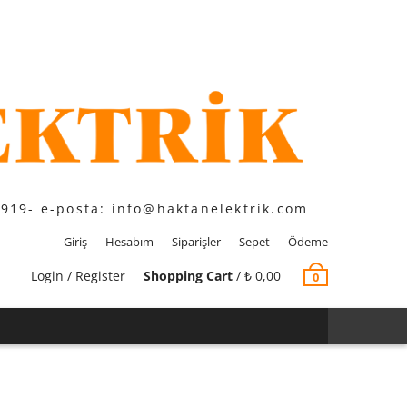
1919- e-posta: info@haktanelektrik.com
Giriş
Hesabım
Siparişler
Sepet
Ödeme
Login / Register
Shopping Cart
/
₺
0,00
0