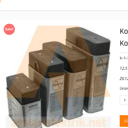
.
Ko
Sale!
Ko
₺
1.
12,5
ZG1
Ürün
Kon
12,5
KVA
Kut
A
Tip