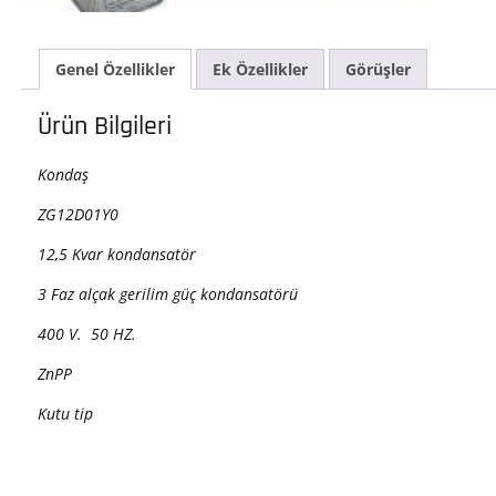
3
Faz
Kon
Genel Özellikler
Ek Özellikler
Görüşler
400
V.
ade
Ürün Bilgileri
Kondaş
ZG12D01Y0
12,5 Kvar kondansatör
3 Faz alçak gerilim güç kondansatörü
400 V. 50 HZ.
ZnPP
Kutu tip