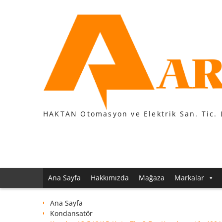
Skip
to
content
HAKTAN Otomasyon ve Elektrik San. Tic. 
Ana Sayfa
Hakkımızda
Mağaza
Markalar
Ana Sayfa
Kondansatör